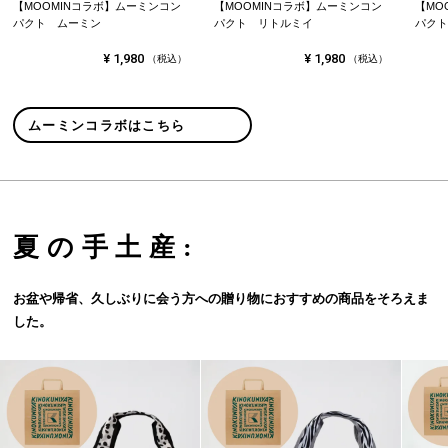
【MOOMINコラボ】ムーミンコン
【MOOMINコラボ】ムーミンコン
【MO
パクト ムーミン
パクト リトルミイ
パクト
¥
1,980
¥
1,980
（税込）
（税込）
ムーミンコラボはこちら
夏の手土産:
お盆や帰省、久しぶりに会う方への贈り物におすすめの商品をそろえま
した。