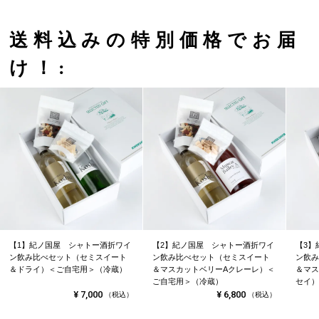
送料込みの特別価格でお届
け！:
【1】紀ノ国屋 シャトー酒折ワイ
【2】紀ノ国屋 シャトー酒折ワイ
【3】
ン飲み比べセット（セミスイート
ン飲み比べセット（セミスイート
ン飲み
＆ドライ）＜ご自宅用＞（冷蔵）
＆マスカットベリーAクレーレ）＜
＆マス
ご自宅用＞（冷蔵）
セイ）
¥
7,000
¥
6,800
（税込）
（税込）