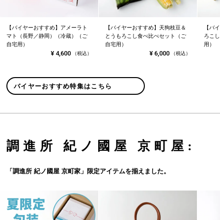
【バイヤーおすすめ】アメーラト
【バイヤーおすすめ】天狗枝豆＆
【バイ
マト（長野／静岡）（冷蔵）（ご
とうもろこし食べ比べセット（ご
ろこし
自宅用）
自宅用）
用）
¥
4,600
¥
6,000
（税込）
（税込）
バイヤーおすすめ特集はこちら
調進所 紀ノ國屋 京町屋:
「調進所 紀ノ國屋 京町家」限定アイテムを揃えました。