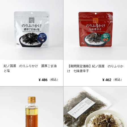
紀ノ国屋 のりふりかけ 濃厚ごま油
【期間限定価格】紀ノ国屋 のりふりか
と塩
け 七味唐辛子
¥
486
¥
462
（税込）
（税込）