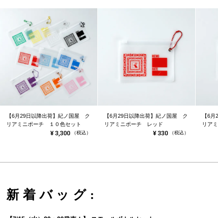
【6月29日以降出荷】紀ノ国屋 ク
【6月29日以降出荷】紀ノ国屋 ク
【6月
リアミニポーチ １０色セット
リアミニポーチ レッド
リアミ
¥
3,300
¥
330
（税込）
（税込）
新着バッグ: