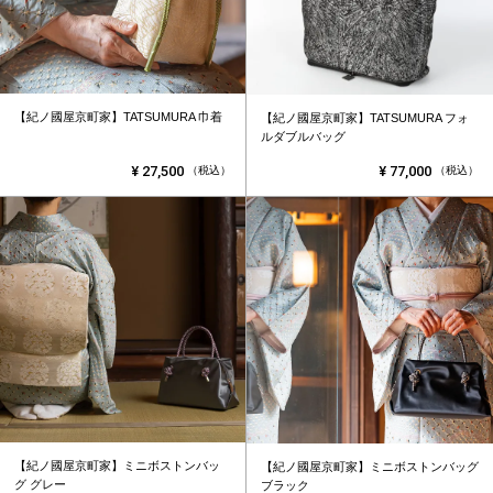
【紀ノ國屋京町家】TATSUMURA 巾着
【紀ノ國屋京町家】TATSUMURA フォ
ルダブルバッグ
¥
27,500
¥
77,000
（税込）
（税込）
【紀ノ國屋京町家】ミニボストンバッ
【紀ノ國屋京町家】ミニボストンバッグ
グ グレー
ブラック