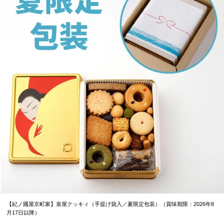
【紀ノ國屋京町家】泉屋クッキィ（手提げ袋入／夏限定包装）（賞味期限：2026年8
月17日以降）