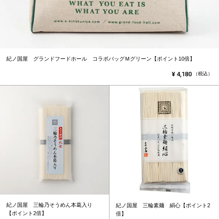
紀ノ国屋 グランドフードホール コラボバッグＭグリーン【ポイント10倍】
¥
4,180
（税込）
紀ノ国屋 三輪乃そうめん本葛入り
紀ノ国屋 三輪素麺 絹心【ポイント2
【ポイント2倍】
倍】