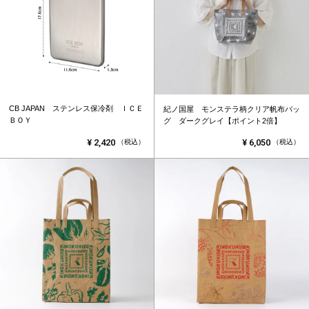
CB JAPAN ステンレス保冷剤 ＩＣＥ
紀ノ国屋 モンステラ柄クリア帆布バッ
ＢＯＹ
グ ダークグレイ【ポイント2倍】
¥
2,420
¥
6,050
（税込）
（税込）