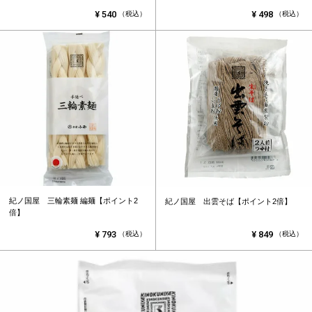
¥
540
¥
498
（税込）
（税込）
紀ノ国屋 三輪素麺 編麺【ポイント2
紀ノ国屋 出雲そば【ポイント2倍】
倍】
¥
793
¥
849
（税込）
（税込）