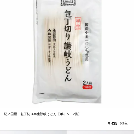
紀ノ国屋 包丁切り半生讃岐うどん【ポイント2倍】
¥
435
（税込）