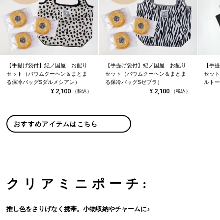
【手提げ袋付】紀ノ国屋 お配り
【手提げ袋付】紀ノ国屋 お配り
【手提
セット（バウムクーヘン＆まとま
セット（バウムクーヘン＆まとま
セット
る保冷バッグSダルメシアン）
る保冷バッグSゼブラ）
ルトー
¥
2,100
¥
2,100
（税込）
（税込）
おすすめアイテムはこちら
クリアミニポーチ:
推し色をさりげなく携帯。小物収納やチャームに♪