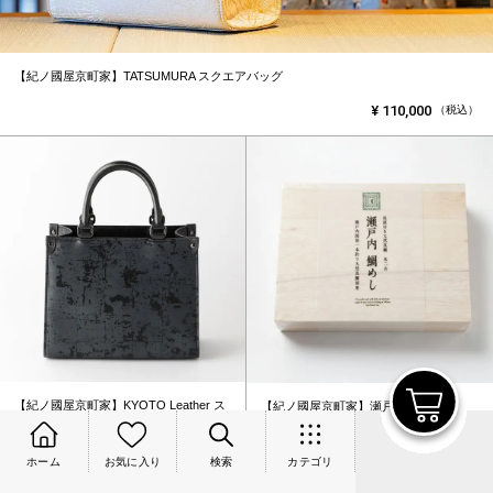
【紀ノ國屋京町家】TATSUMURA スクエアバッグ
¥
110,000
（税込）
【紀ノ國屋京町家】KYOTO Leather ス
【紀ノ國屋京町家】瀬戸内鯛めし
クエアバッグ ブラック
¥
110,000
¥
4,104
（税込）
（税込）
ホーム
お気に入り
検索
カテゴリ