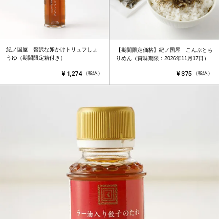
紀ノ国屋 贅沢な卵かけトリュフしょ
【期間限定価格】紀ノ国屋 こんぶとち
うゆ（期間限定箱付き）
りめん（賞味期限：2026年11月17日）
¥
1,274
¥
375
（税込）
（税込）