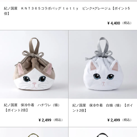
紀ノ国屋 ＫＮＴ３６５コラボバッグ ｔｏｔｔｙ ピンク×グレージュ【ポイント5
倍】
¥
4,400
（税込）
紀ノ国屋 保冷巾着 ハチワレ（猫）
紀ノ国屋 保冷巾着 白猫（猫）【ポイ
【ポイント2倍】
ント2倍】
¥
2,499
¥
2,499
（税込）
（税込）