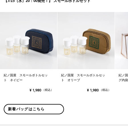
【7/15（水）20：00発売！】 スモールボトルセット
紀ノ国屋 スモールボトルセッ
紀ノ国屋 スモールボトルセッ
紀ノ国
ト ネイビー
ト オリーブ
グ内袋
¥
1,980
¥
1,980
（税込）
（税込）
新着バッグはこちら