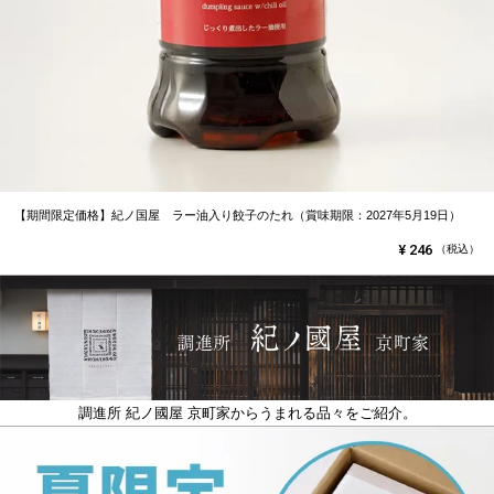
【期間限定価格】紀ノ国屋 ラー油入り餃子のたれ（賞味期限：2027年5月19日）
¥
246
（税込）
調進所 紀ノ國屋 京町家からうまれる品々をご紹介。