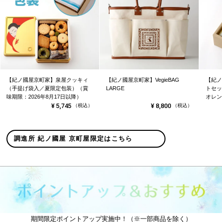
【紀ノ國屋京町家】泉屋クッキィ
【紀ノ國屋京町家】VegieBAG
【紀ノ
（手提げ袋入／夏限定包装）（賞
LARGE
トセッ
味期限：2026年8月17日以降）
オレン
¥
5,745
¥
8,800
（税込）
（税込）
調進所 紀ノ國屋 京町屋限定はこちら
期間限定ポイントアップ実施中！（※一部商品を除く）