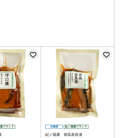
登録する
お気に入りに登録する
お気に入
屋ブランド
冷蔵便
紀ノ国屋ブランド
漬
紀ノ国屋 胡瓜奈良漬