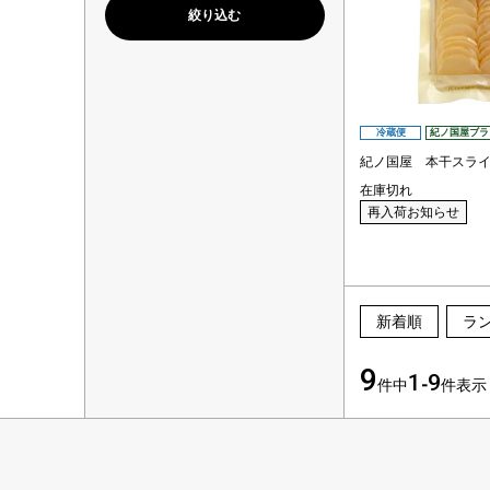
冷蔵便
紀ノ国屋ブラ
紀ノ国屋 本干スラ
在庫切れ
再入荷お知らせ
新着順
ラ
9
1
9
件中
-
件表示