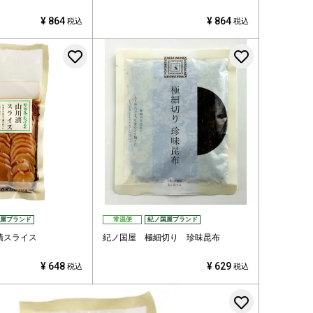
¥
864
¥
864
税込
税込
お気に入りに登録する
お気に入
屋ブランド
常温便
紀ノ国屋ブランド
漬スライス
紀ノ国屋 極細切り 珍味昆布
¥
648
¥
629
税込
税込
登録する
お気に入