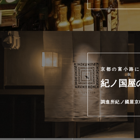
京都の富小路
紀ノ国屋
調進所紀ノ國屋京