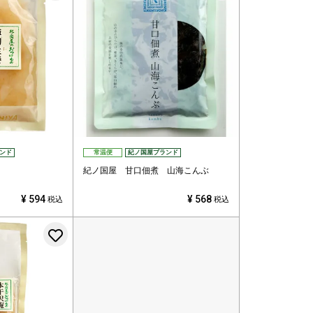
ンド
常温便
紀ノ国屋ブランド
紀ノ国屋 甘口佃煮 山海こんぶ
¥
594
¥
568
税込
税込
お気に入りに登録する