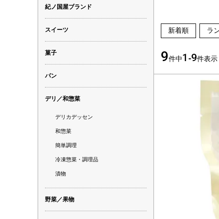
紀ノ国屋ブランド
スイーツ
新着順
ラ
9
菓子
1
9
件中
-
件表示
パン
デリ／和惣菜
デリカデッセン
和惣菜
簡単調理
冷凍惣菜・調理品
漬物
野菜／果物