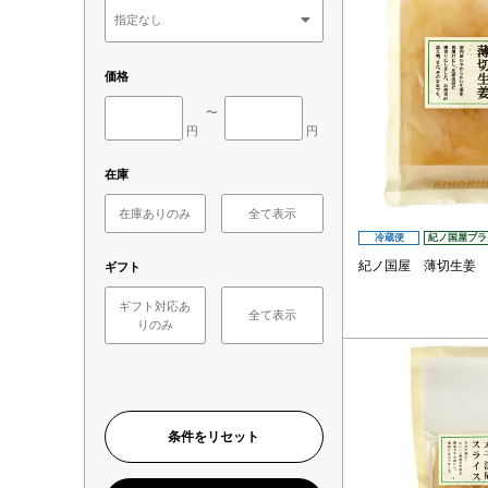
価格
〜
円
円
在庫
在庫ありのみ
全て表示
冷蔵便
紀ノ国屋ブラ
紀ノ国屋 薄切生姜
ギフト
ギフト対応あ
全て表示
りのみ