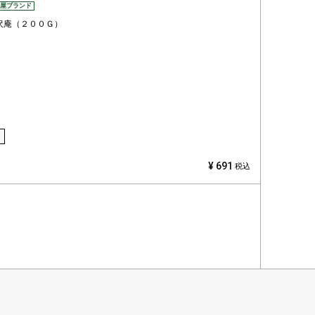
屋ブランド
沢庵（２００Ｇ）
¥
691
税込