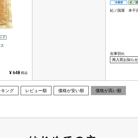
冷蔵便
紀ノ国
紀ノ国屋 本干
ンド
イス
在庫切れ
再入荷お知らせ
¥
648
税込
ンキング
レビュー順
価格が安い順
価格が高い順