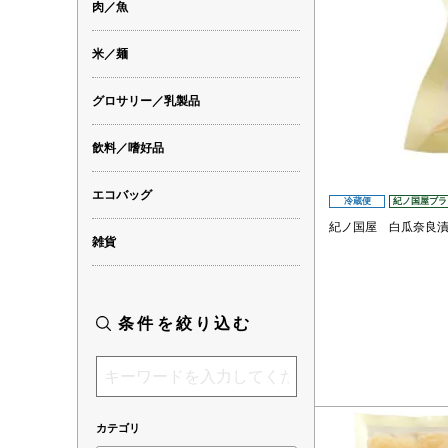
肉／魚
米／麺
グロサリー／乳製品
飲料／嗜好品
エコバッグ
冷蔵便
紀ノ国屋ブラ
紀ノ国屋 白瓜奈良
雑貨
条件を絞り込む
カテゴリ