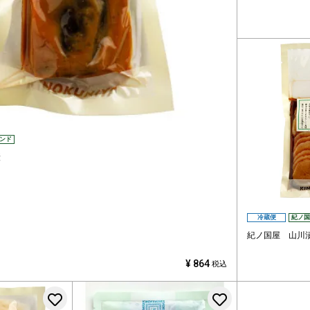
ンド
漬
冷蔵便
紀ノ国
紀ノ国屋 山川
¥
864
税込
お気に入りに登録する
お気に入りに