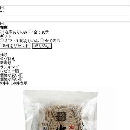
円
〜
円
在庫
在庫ありのみ
全て表示
ギフト
ギフト対応ありのみ
全て表示
麺類
並び替え
新着順
ランキング
レビュー順
価格が安い順
価格が高い順
9
件中
1
-
9
件表示