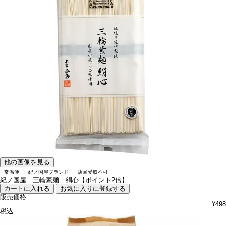
他の画像を見る
常温便
紀ノ国屋ブランド
店頭受取不可
紀ノ国屋 三輪素麺 絹心【ポイント2倍】
カートに入れる
お気に入りに登録する
販売価格
¥
498
税込