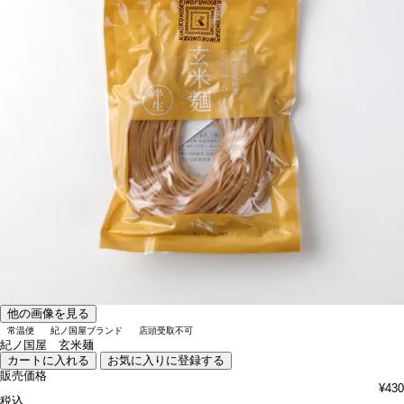
他の画像を見る
常温便
紀ノ国屋ブランド
店頭受取不可
紀ノ国屋 玄米麺
カートに入れる
お気に入りに登録する
販売価格
¥
430
税込