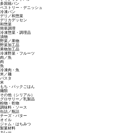
多国籍パン
ペストリー・デニッシュ
冷凍パン
デリ／和惣菜
デリカデッセン
和惣菜
簡単調理
冷凍惣菜・調理品
漬物
野菜／果物
野菜加工品
果物加工品
冷凍野菜・フルーツ
肉／魚
肉
魚
冷凍肉・魚
米／麺
パスタ
米
もち・パックごはん
麺類
その他（シリアル）
グロサリー／乳製品
粉物・乾物
調味料・ソース
缶詰／瓶詰
チーズ・バター
オイル
ジャム・はちみつ
製菓材料
カレー