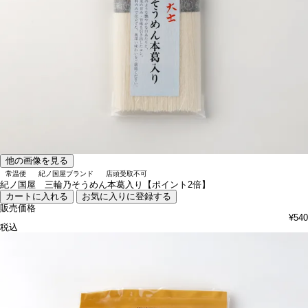
他の画像を見る
常温便
紀ノ国屋ブランド
店頭受取不可
紀ノ国屋 三輪乃そうめん本葛入り【ポイント2倍】
カートに入れる
お気に入りに登録する
販売価格
¥
540
税込