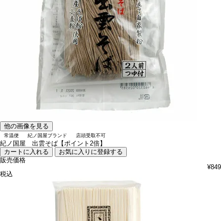
他の画像を見る
常温便
紀ノ国屋ブランド
店頭受取不可
紀ノ国屋 出雲そば【ポイント2倍】
カートに入れる
お気に入りに登録する
販売価格
¥
849
税込