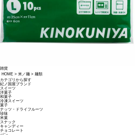
雑貨
HOME
米／麺
麺類
カテゴリから探す
紀ノ国屋ブランド
スイーツ
洋菓子
和菓子
冷凍スイーツ
菓子
ナッツ・ドライフルーツ
珍味
米菓
スナック
キャンディー
チョコレート
パン