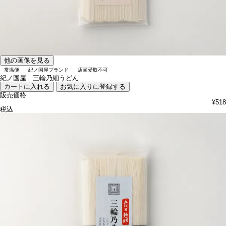
他の画像を見る
常温便
紀ノ国屋ブランド
店頭受取不可
紀ノ国屋 三輪乃細うどん
カートに入れる
お気に入りに登録する
販売価格
¥
518
税込