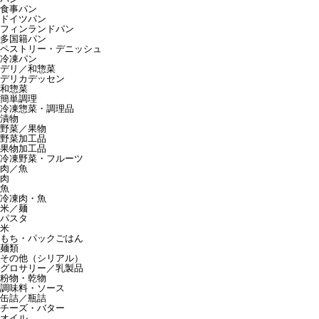
食事パン
ドイツパン
フィンランドパン
多国籍パン
ペストリー・デニッシュ
冷凍パン
デリ／和惣菜
デリカデッセン
和惣菜
簡単調理
冷凍惣菜・調理品
漬物
野菜／果物
野菜加工品
果物加工品
冷凍野菜・フルーツ
肉／魚
肉
魚
冷凍肉・魚
米／麺
パスタ
米
もち・パックごはん
麺類
その他（シリアル）
グロサリー／乳製品
粉物・乾物
調味料・ソース
缶詰／瓶詰
チーズ・バター
オイル