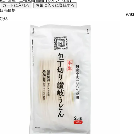
紀ノ国屋 三輪素麺 編麺【ポイント2倍】
カートに入れる
お気に入りに登録する
販売価格
¥
793
税込