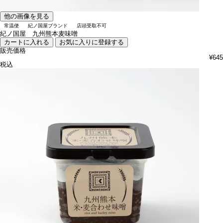
他の画像を見る
常温便
紀ノ国屋ブランド
店頭受取不可
紀ノ国屋 九州熊本麦味噌
カートに入れる
お気に入りに登録する
販売価格
¥
645
税込