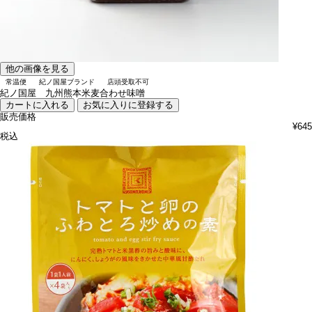
他の画像を見る
常温便
紀ノ国屋ブランド
店頭受取不可
紀ノ国屋 九州熊本米麦合わせ味噌
カートに入れる
お気に入りに登録する
販売価格
¥
645
税込