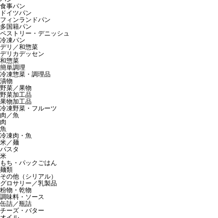
食事パン
ドイツパン
フィンランドパン
多国籍パン
ペストリー・デニッシュ
冷凍パン
デリ／和惣菜
デリカデッセン
和惣菜
簡単調理
冷凍惣菜・調理品
漬物
野菜／果物
野菜加工品
果物加工品
冷凍野菜・フルーツ
肉／魚
肉
魚
冷凍肉・魚
米／麺
パスタ
米
もち・パックごはん
麺類
その他（シリアル）
グロサリー／乳製品
粉物・乾物
調味料・ソース
缶詰／瓶詰
チーズ・バター
オイル