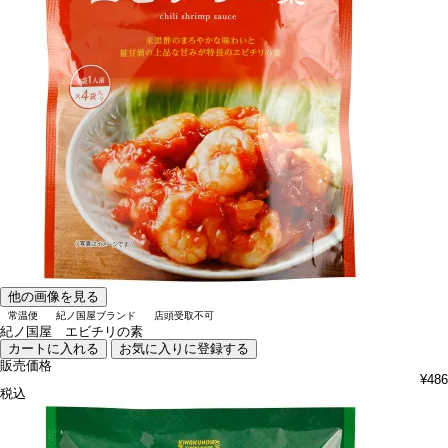
他の画像を見る
常温便
紀ノ国屋ブランド
店頭受取不可
紀ノ国屋 エビチリの素
カートに入れる
お気に入りに登録する
販売価格
¥
486
税込