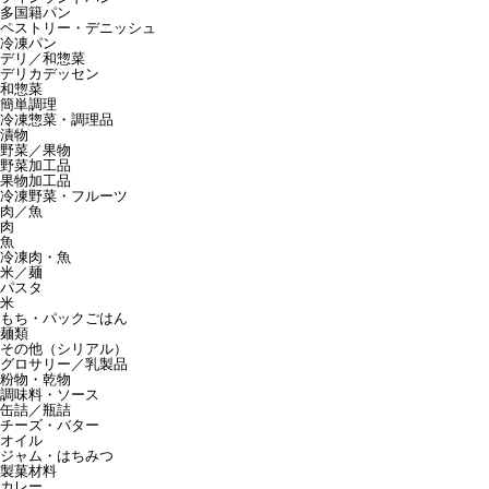
多国籍パン
ペストリー・デニッシュ
冷凍パン
デリ／和惣菜
デリカデッセン
和惣菜
簡単調理
冷凍惣菜・調理品
漬物
野菜／果物
野菜加工品
果物加工品
冷凍野菜・フルーツ
肉／魚
肉
魚
冷凍肉・魚
米／麺
パスタ
米
もち・パックごはん
麺類
その他（シリアル）
グロサリー／乳製品
粉物・乾物
調味料・ソース
缶詰／瓶詰
チーズ・バター
オイル
ジャム・はちみつ
製菓材料
カレー