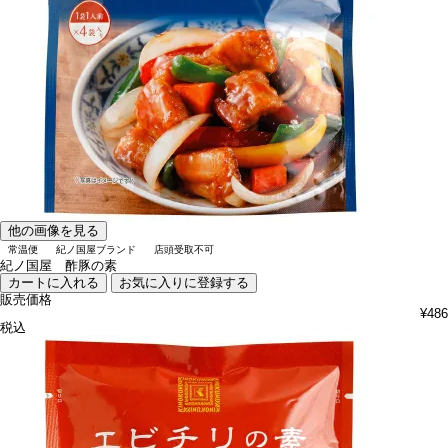
他の画像を見る
常温便
紀ノ国屋ブランド
店頭受取不可
紀ノ国屋 酢豚の素
カートに入れる
お気に入りに登録する
販売価格
¥
486
税込