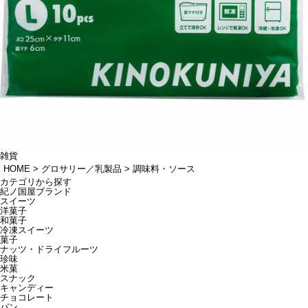
雑貨
HOME
グロサリー／乳製品
調味料・ソース
カテゴリから探す
紀ノ国屋ブランド
スイーツ
洋菓子
和菓子
冷凍スイーツ
菓子
ナッツ・ドライフルーツ
珍味
米菓
スナック
キャンディー
チョコレート
パン