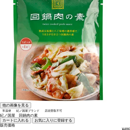
他の画像を見る
常温便
紀ノ国屋ブランド
店頭受取不可
紀ノ国屋 回鍋肉の素
カートに入れる
お気に入りに登録する
販売価格
¥
486