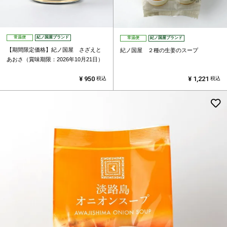
常温便
紀ノ国屋ブランド
常温便
紀ノ国屋ブランド
【期間限定価格】紀ノ国屋 さざえと
紀ノ国屋 ２種の生姜のスープ
あおさ（賞味期限：2026年10月21日）
¥
950
¥
1,221
税込
税込