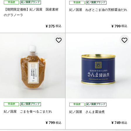
常温便
紀ノ国屋ブランド
常温便
紀ノ国屋ブランド
【期間限定価格】紀ノ国屋 国産素材
紀ノ国屋 ねぎとごま油の芳醇醤油だれ
のグラノーラ
¥
375
¥
799
税込
税込
お気に入りに登録する
常温便
紀ノ国屋ブランド
常温便
紀ノ国屋ブランド
紀ノ国屋 ごまを食べるごまだれ
紀ノ国屋 さんま醤油煮
¥
799
¥
749
税込
税込