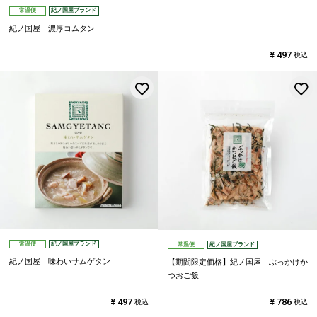
常温便
紀ノ国屋ブランド
紀ノ国屋 濃厚コムタン
¥
497
税込
お気に入りに登録する
常温便
紀ノ国屋ブランド
常温便
紀ノ国屋ブランド
紀ノ国屋 味わいサムゲタン
【期間限定価格】紀ノ国屋 ぶっかけか
つおご飯
¥
497
¥
786
税込
税込