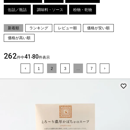
缶詰／瓶詰
調味料・ソース
粉物・乾物
新着順
ランキング
レビュー順
価格が安い順
価格が高い順
262
41
80
件中
-
件表示
1
2
3
…
7