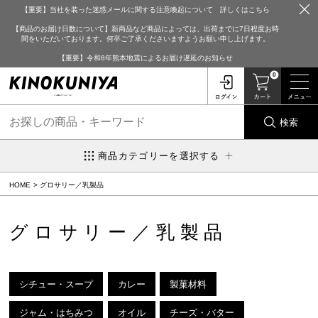
【重要】当社を装った迷惑メールに関する注意喚起について 詳しくはこちら
【商品のお届け日数について】新商品など商品によっては、出荷までに7日程度お時
間をいただいております。何卒ご了承くださいますようお願い申し上げます。
【重要】令和8年熊本地震によるお届け遅延のお知らせ
0
検索
商品カテゴリーを選択する
HOME
グロサリー／乳製品
グロサリー／乳製品
シチュー・スープ
カレー
製菓材料
ジャム・はちみつ
オイル
チーズ・バター