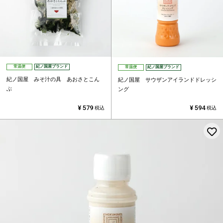
常温便
紀ノ国屋ブランド
常温便
紀ノ国屋ブランド
紀ノ国屋 みそ汁の具 あおさとこん
紀ノ国屋 サウザンアイランドドレッシ
ぶ
ング
¥
579
¥
594
税込
税込