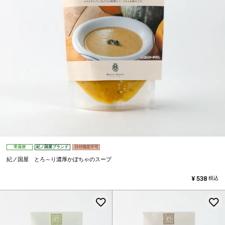
常温便
紀ノ国屋ブランド
日付指定不可
紀ノ国屋 とろ～り濃厚かぼちゃのスープ
¥
538
税込
お気に入りに登録する