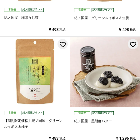
常温便
紀ノ国屋ブランド
常温便
紀ノ国屋ブランド
紀ノ国屋 梅ほうじ茶
紀ノ国屋 グリーンルイボス＆生姜
¥
498
¥
498
税込
税込
お気に入りに登録する
常温便
紀ノ国屋ブランド
常温便
紀ノ国屋ブランド
【期間限定価格】紀ノ国屋 グリーン
紀ノ国屋 黒胡麻バター
ルイボス＆柚子
¥
483
¥
1,296
税込
税込