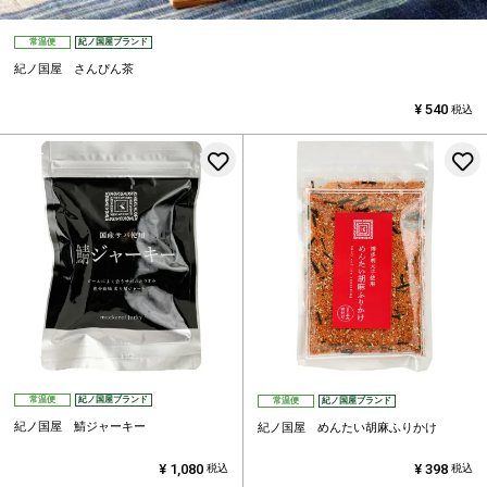
常温便
紀ノ国屋ブランド
紀ノ国屋 さんぴん茶
¥
540
税込
お気に入りに登録する
常温便
紀ノ国屋ブランド
常温便
紀ノ国屋ブランド
紀ノ国屋 鯖ジャーキー
紀ノ国屋 めんたい胡麻ふりかけ
¥
1,080
¥
398
税込
税込