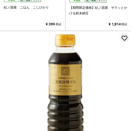
常温便
紀ノ国屋ブランド
常温便
紀ノ国屋ブランド
紀ノ国屋 ごはん こしひかり
【期間限定価格】紀ノ国屋 サラッとか
ける粉末納豆
¥
399
¥
1,814
税込
税込