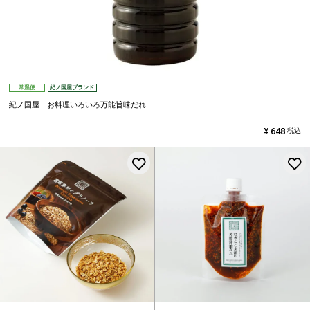
常温便
紀ノ国屋ブランド
紀ノ国屋 お料理いろいろ万能旨味だれ
¥
648
税込
お気に入りに登録する