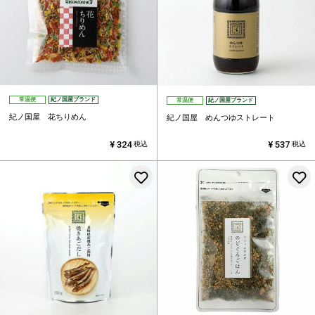
常温便
紀ノ国屋ブランド
常温便
紀ノ国屋ブランド
紀ノ国屋 花ちりめん
紀ノ国屋 めんつゆストレート
¥
324
¥
537
税込
税込
お気に入りに登録する