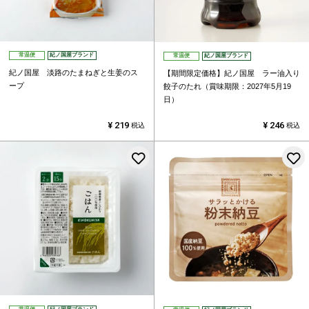
常温便
紀ノ国屋ブランド
常温便
紀ノ国屋ブランド
紀ノ国屋 淡路のたまねぎと生姜のス
【期間限定価格】紀ノ国屋 ラー油入り
ープ
餃子のたれ（賞味期限：2027年5月19
日）
¥
219
¥
246
税込
税込
お気に入りに登録する