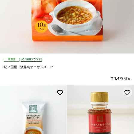
常温便
紀ノ国屋ブランド
紀ノ国屋 淡路島オニオンスープ
¥
1,479
税込
お気に入りに登録する