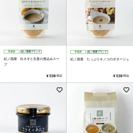
常温便
紀ノ国屋ブランド
常温便
紀ノ国屋ブランド
紀ノ国屋 白ネギと生姜の煮込みスー
紀ノ国屋 たっぷりキノコのポタージュ
プ
¥
538
¥
538
税込
税込
お気に入りに登録する