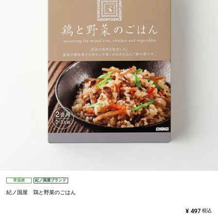
常温便
紀ノ国屋ブランド
紀ノ国屋 鶏と野菜のごはん
¥
497
税込