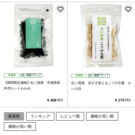
お気に入りに登録する
常温便
紀ノ国屋ブランド
常温便
紀ノ国屋ブランド
【期間限定価格】紀ノ国屋 宮城県産
紀ノ国屋 戻さず使えるこうや豆腐 さ
外湾カットわかめ
いの目
¥
408
¥
279
税込
税込
新着順
ランキング
レビュー順
価格が安い順
価格が高い順