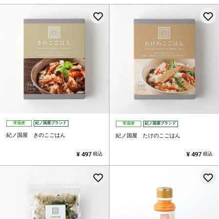
お気に入りに登録する
常温便
紀ノ国屋ブランド
常温便
紀ノ国屋ブランド
紀ノ国屋 きのこごはん
紀ノ国屋 たけのこごはん
¥
497
¥
497
税込
税込
お気に入りに登録する