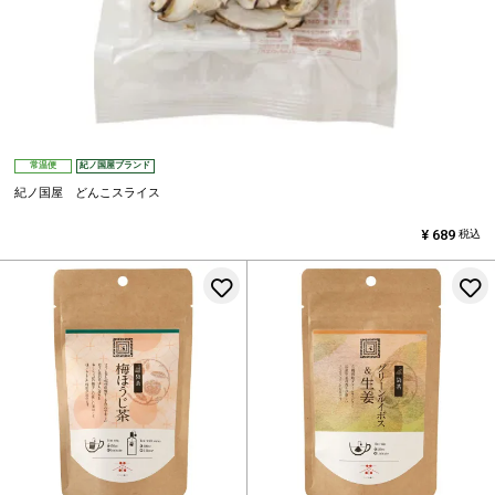
常温便
紀ノ国屋ブランド
紀ノ国屋 どんこスライス
¥
689
税込
お気に入りに登録する