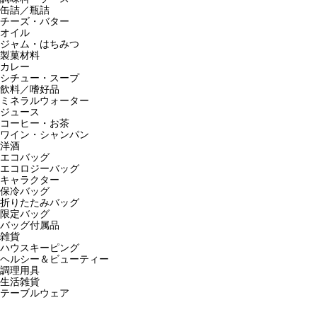
缶詰／瓶詰
チーズ・バター
オイル
ジャム・はちみつ
製菓材料
カレー
シチュー・スープ
飲料／嗜好品
ミネラルウォーター
ジュース
コーヒー・お茶
ワイン・シャンパン
洋酒
エコバッグ
エコロジーバッグ
キャラクター
保冷バッグ
折りたたみバッグ
限定バッグ
バッグ付属品
雑貨
ハウスキーピング
ヘルシー＆ビューティー
調理用具
生活雑貨
テーブルウェア