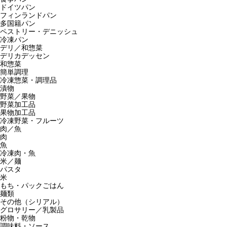
ドイツパン
フィンランドパン
多国籍パン
ペストリー・デニッシュ
冷凍パン
デリ／和惣菜
デリカデッセン
和惣菜
簡単調理
冷凍惣菜・調理品
漬物
野菜／果物
野菜加工品
果物加工品
冷凍野菜・フルーツ
肉／魚
肉
魚
冷凍肉・魚
米／麺
パスタ
米
もち・パックごはん
麺類
その他（シリアル）
グロサリー／乳製品
粉物・乾物
調味料・ソース