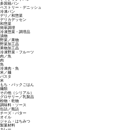
多国籍パン
ペストリー・デニッシュ
冷凍パン
デリ／和惣菜
デリカデッセン
和惣菜
簡単調理
冷凍惣菜・調理品
漬物
野菜／果物
野菜加工品
果物加工品
冷凍野菜・フルーツ
肉／魚
肉
魚
冷凍肉・魚
米／麺
パスタ
米
もち・パックごはん
麺類
その他（シリアル）
グロサリー／乳製品
粉物・乾物
調味料・ソース
缶詰／瓶詰
チーズ・バター
オイル
ジャム・はちみつ
製菓材料
カレー