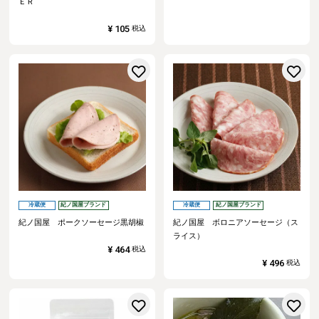
ＥＲ
¥
105
税込
お気に入りに登録する
冷蔵便
紀ノ国屋ブランド
冷蔵便
紀ノ国屋ブランド
紀ノ国屋 ポークソーセージ黒胡椒
紀ノ国屋 ボロニアソーセージ（ス
ライス）
¥
464
税込
¥
496
税込
お気に入りに登録する