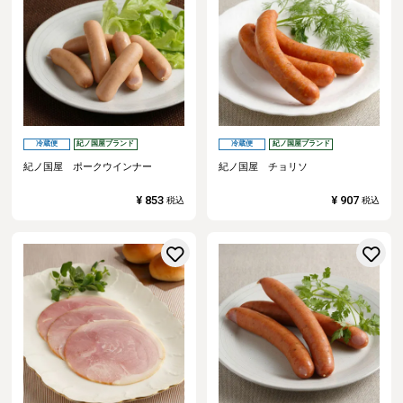
冷蔵便
紀ノ国屋ブランド
冷蔵便
紀ノ国屋ブランド
紀ノ国屋 ポークウインナー
紀ノ国屋 チョリソ
¥
853
¥
907
税込
税込
お気に入りに登録する