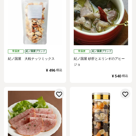
常温便
紀ノ国屋ブランド
常温便
紀ノ国屋ブランド
紀ノ国屋 大粒ナッツミックス
紀ノ国屋 砂肝とエリンギのアヒー
ジョ
¥
496
税込
¥
540
税込
お気に入りに登録する