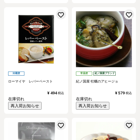
お気に入りに登録する
冷蔵便
常温便
紀ノ国屋ブランド
ローマイヤ レバーペースト
紀ノ国屋 牡蠣のアヒージョ
¥
494
¥
579
税込
税込
在庫切れ
在庫切れ
再入荷お知らせ
再入荷お知らせ
お気に入りに登録する