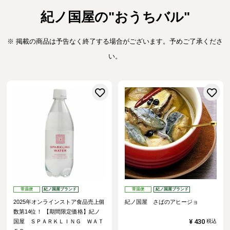
紀ノ国屋の"おうちバル"
※ 掲載の商品は予告なく終了する場合がございます。予めご了承くださ
い。
お気に入りに登録する
常温便
紀ノ国屋ブランド
常温便
紀ノ国屋ブランド
2025年オンラインストア食品売上個
紀ノ国屋 さばのアヒージョ
数第14位！
【期間限定価格】紀ノ
¥
430
国屋 ＳＰＡＲＫＬＩＮＧ ＷＡＴ
税込