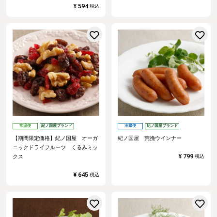
¥
594
税込
お気に入りに登録する
常温便
紀ノ国屋ブランド
冷蔵便
紀ノ国屋ブランド
【期間限定価格】紀ノ国屋 オーガ
紀ノ国屋 荒挽ウインナー
ニックドライフルーツ くるみミッ
¥
799
クス
税込
¥
645
税込
お気に入りに登録する