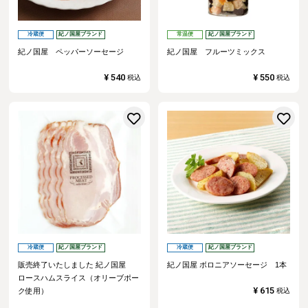
冷蔵便
紀ノ国屋ブランド
常温便
紀ノ国屋ブランド
紀ノ国屋 ペッパーソーセージ
紀ノ国屋 フルーツミックス
¥
540
¥
550
税込
税込
お気に入りに登録する
冷蔵便
紀ノ国屋ブランド
冷蔵便
紀ノ国屋ブランド
販売終了いたしました
紀ノ国屋
紀ノ国屋 ボロニアソーセージ 1本
ロースハムスライス（オリーブポー
¥
615
ク使用）
税込