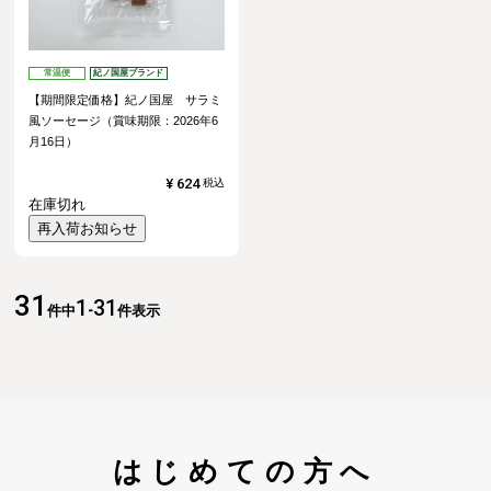
常温便
紀ノ国屋ブランド
【期間限定価格】紀ノ国屋 サラミ
風ソーセージ（賞味期限：2026年6
月16日）
¥
624
税込
在庫切れ
再入荷お知らせ
31
1
31
件中
-
件表示
はじめての方へ