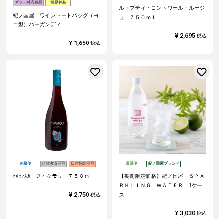
ギフト対応商品
簡易包装
ル・プティ・コントワール・ルージ
紀ノ国屋 ワイントートバッグ（ヨ
ュ ７５０ｍｌ
コ型）バーガンディ
¥
2,695
税込
¥
1,650
税込
お気に入りに登録する
冷蔵便
代引決済不可
日付指定不可
常温便
紀ノ国屋ブランド
ﾄﾙﾏﾚｽｶ フィキモリ ７５０ｍｌ
【期間限定価格】紀ノ国屋 ＳＰＡ
ＲＫＬＩＮＧ ＷＡＴＥＲ 1ケー
¥
2,750
税込
ス
¥
3,030
税込