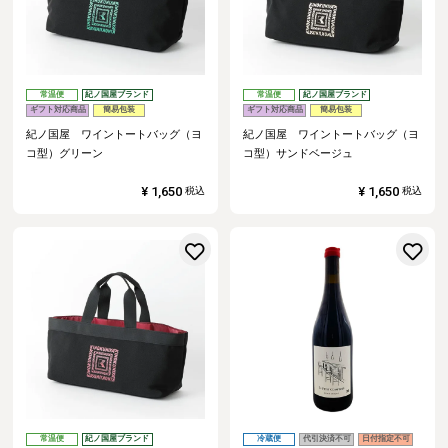
常温便
紀ノ国屋ブランド
常温便
紀ノ国屋ブランド
ギフト対応商品
簡易包装
ギフト対応商品
簡易包装
紀ノ国屋 ワイントートバッグ（ヨ
紀ノ国屋 ワイントートバッグ（ヨ
コ型）グリーン
コ型）サンドベージュ
¥
1,650
¥
1,650
税込
税込
お気に入りに登録する
常温便
紀ノ国屋ブランド
冷蔵便
代引決済不可
日付指定不可