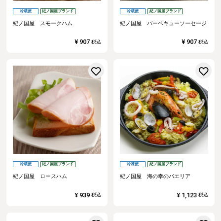
冷蔵便
紀ノ国屋ブランド
冷蔵便
紀ノ国屋ブランド
紀ノ国屋 スモークハム
紀ノ国屋 バーベキューソーセージ
¥
907
¥
907
税込
税込
お気に入りに登録する
冷蔵便
紀ノ国屋ブランド
冷凍便
紀ノ国屋ブランド
紀ノ国屋 ロースハム
紀ノ国屋 海の幸のパエリア
¥
939
¥
1,123
税込
税込
お気に入りに登録する