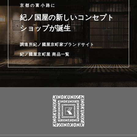
京都の富小路に
紀ノ国屋の新しいコンセプト
ショップが誕生
調進所紀ノ國屋京町家ブランドサイト
紀ノ國屋京町屋 商品一覧