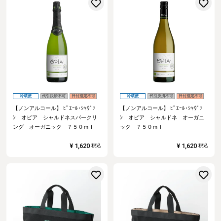
冷蔵便
代引決済不可
日付指定不可
冷蔵便
代引決済不可
日付指定不可
【ノンアルコール】
ﾋﾟｴｰﾙ･ｼｬｳﾞｧ
【ノンアルコール】
ﾋﾟｴｰﾙ･ｼｬｳﾞｧ
ﾝ オピア シャルドネスパークリ
ﾝ オピア シャルドネ オーガニ
ング オーガニック ７５０ｍｌ
ック ７５０ｍｌ
¥
1,620
¥
1,620
税込
税込
お気に入りに登録する