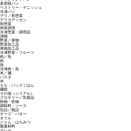
多国籍パン
ペストリー・デニッシュ
冷凍パン
デリ／和惣菜
デリカデッセン
和惣菜
簡単調理
冷凍惣菜・調理品
漬物
野菜／果物
野菜加工品
果物加工品
冷凍野菜・フルーツ
肉／魚
肉
魚
冷凍肉・魚
米／麺
パスタ
米
もち・パックごはん
麺類
その他（シリアル）
グロサリー／乳製品
粉物・乾物
調味料・ソース
缶詰／瓶詰
チーズ・バター
オイル
ジャム・はちみつ
製菓材料
カレー