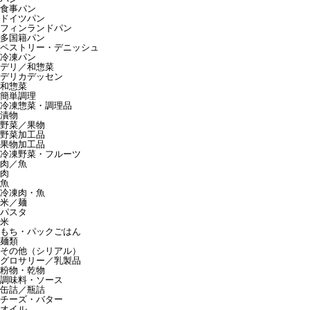
食事パン
ドイツパン
フィンランドパン
多国籍パン
ペストリー・デニッシュ
冷凍パン
デリ／和惣菜
デリカデッセン
和惣菜
簡単調理
冷凍惣菜・調理品
漬物
野菜／果物
野菜加工品
果物加工品
冷凍野菜・フルーツ
肉／魚
肉
魚
冷凍肉・魚
米／麺
パスタ
米
もち・パックごはん
麺類
その他（シリアル）
グロサリー／乳製品
粉物・乾物
調味料・ソース
缶詰／瓶詰
チーズ・バター
オイル