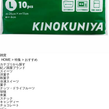
雑貨
HOME
特集
おすすめ
カテゴリから探す
紀ノ国屋ブランド
スイーツ
洋菓子
和菓子
冷凍スイーツ
菓子
ナッツ・ドライフルーツ
珍味
米菓
スナック
キャンディー
チョコレート
パン