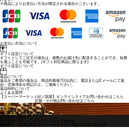
※商品によりお支払い方法が限定される場合がございます。
お支払い方法について
ギフト設定について
ギフトとしてご注文の場合は、複数のお届け先に配送することができ、短冊
を選ぶことも可能です。(ギフト対応商品に限ります)
ギフト設定について
返品について
返品をご希望の場合は、商品到着後7日以内に、電話またはEメールにて返
品・交換理由を明記の上、ご連絡ください。
返品特約について
よくある質問
【スーパーマーケット紀ノ国屋】オンラインストアお問い合わせはこちら
店舗・その他お問い合わせは
こちら
株式会社紀ノ國屋
食を豊かに、人生を豊かに
株式会社紀ノ國屋企業情報サイト
京都の富小路に
紀ノ国屋の新しいコンセプトショップが誕生
調進所紀ノ國屋京町家ブランドサイト
紀ノ國屋京町屋 商品一覧