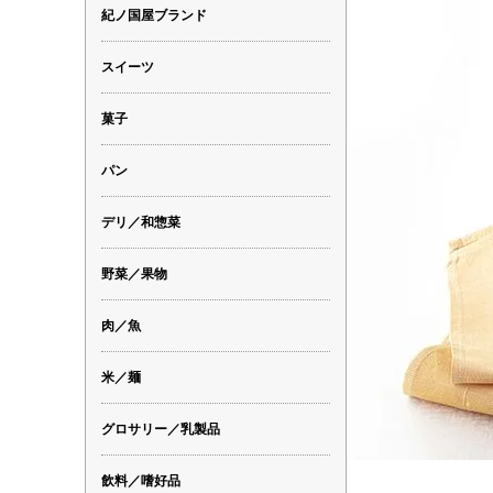
紀ノ国屋ブランド
スイーツ
菓子
パン
デリ／和惣菜
野菜／果物
肉／魚
米／麺
グロサリー／乳製品
飲料／嗜好品