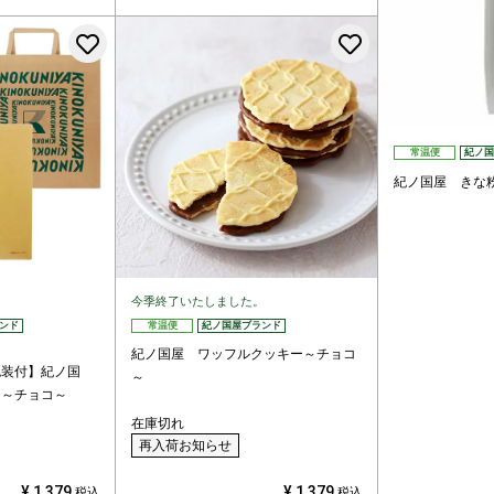
お気に入りに登録する
お気に入りに
常温便
紀ノ国
紀ノ国屋 きな
今季終了いたしました。
ンド
常温便
紀ノ国屋ブランド
紀ノ国屋 ワッフルクッキー～チョコ
包装付】紀ノ国
～
ー～チョコ～
在庫切れ
再入荷お知らせ
¥
1,379
¥
1,379
税込
税込