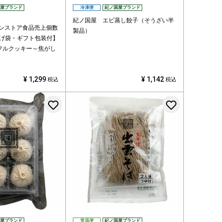
屋ブランド
冷凍便
紀ノ国屋ブランド
紀ノ国屋 エビ蒸し餃子（そうざい半
インストア食品売上個数
製品）
げ袋・ギフト包装付】
フルクッキー～焦がし
¥
1,299
¥
1,142
税込
税込
お気に入りに登録する
お気に入
屋ブランド
常温便
紀ノ国屋ブランド