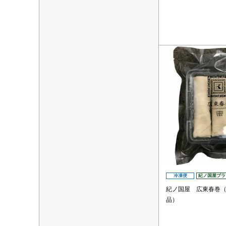
冷凍便
紀ノ国屋ブラ
紀ノ国屋 広東春巻
品）