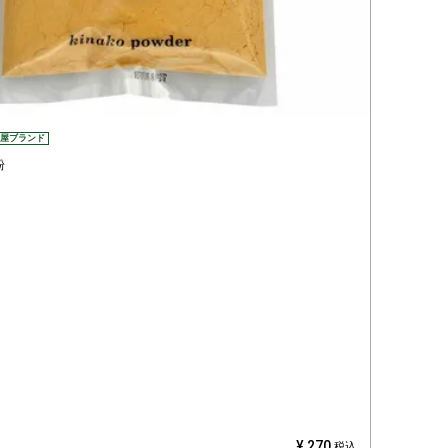
登録する
屋ブランド
粉
¥
270
税込