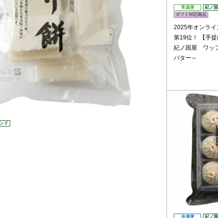
常温便
紀ノ国
ギフト対応商品
2025年オンラ
第19位！
【手提
紀ノ国屋 ワッ
バター～
ンド
冷凍便
紀ノ国