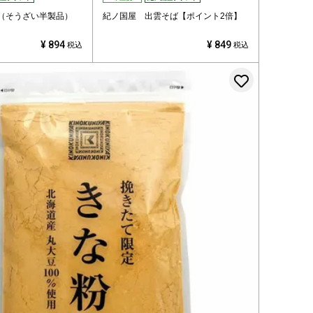
包（そうざい半製品）
紀ノ国屋 出雲そば【ポイント2倍】
¥
894
¥
849
税込
税込
登録する
お気に入