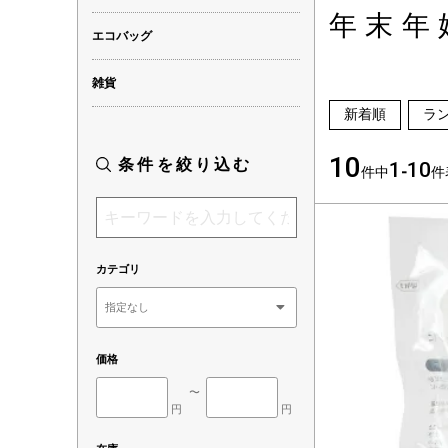
年末年
エコバッグ
雑貨
新着順
ラ
10
条件を絞り込む
1
10
件中
-
件
カテゴリ
価格
〜
円
円