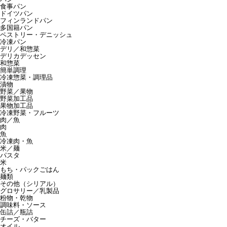
食事パン
ドイツパン
フィンランドパン
多国籍パン
ペストリー・デニッシュ
冷凍パン
デリ／和惣菜
デリカデッセン
和惣菜
簡単調理
冷凍惣菜・調理品
漬物
野菜／果物
野菜加工品
果物加工品
冷凍野菜・フルーツ
肉／魚
肉
魚
冷凍肉・魚
米／麺
パスタ
米
もち・パックごはん
麺類
その他（シリアル）
グロサリー／乳製品
粉物・乾物
調味料・ソース
缶詰／瓶詰
チーズ・バター
オイル