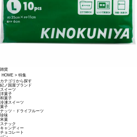
雑貨
HOME
特集
カテゴリから探す
紀ノ国屋ブランド
スイーツ
洋菓子
和菓子
冷凍スイーツ
菓子
ナッツ・ドライフルーツ
珍味
米菓
スナック
キャンディー
チョコレート
パン