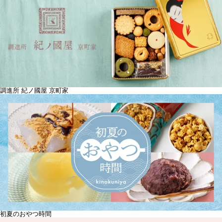
調進所 紀ノ國屋 京町家
初夏のおやつ時間