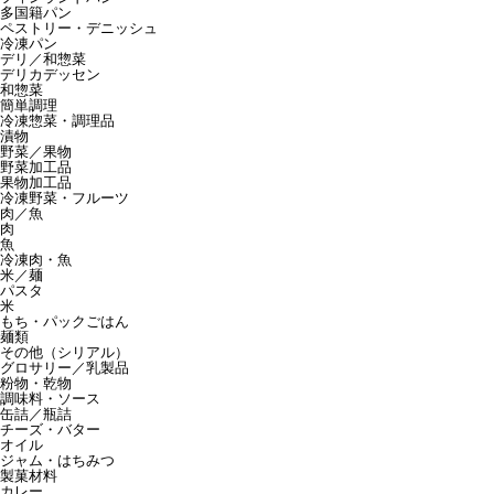
多国籍パン
ペストリー・デニッシュ
冷凍パン
デリ／和惣菜
デリカデッセン
和惣菜
簡単調理
冷凍惣菜・調理品
漬物
野菜／果物
野菜加工品
果物加工品
冷凍野菜・フルーツ
肉／魚
肉
魚
冷凍肉・魚
米／麺
パスタ
米
もち・パックごはん
麺類
その他（シリアル）
グロサリー／乳製品
粉物・乾物
調味料・ソース
缶詰／瓶詰
チーズ・バター
オイル
ジャム・はちみつ
製菓材料
カレー