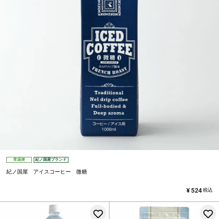
常温便
紀ノ国屋ブランド
紀ノ国屋 アイスコーヒー 微糖
¥
524
税込
お気に入りに登録する