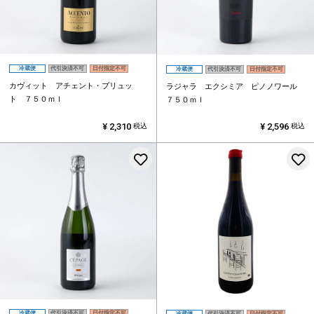
冷蔵便
代引決済不可
日付指定不可
冷蔵便
代引決済不可
日付指定不可
カヴィット アチェント・ブリュッ
ラジャラ エクシミア ピノノワール
ト ７５０ｍｌ
７５０ｍｌ
¥
2,310
¥
2,596
税込
税込
お気に入りに登録する
冷蔵便
代引決済不可
日付指定不可
冷蔵便
代引決済不可
日付指定不可