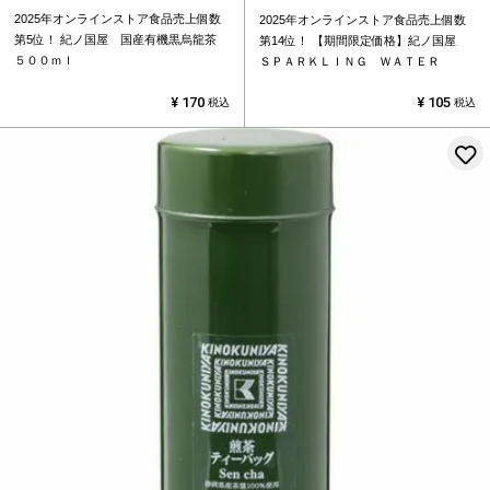
2025年オンラインストア食品売上個数
2025年オンラインストア食品売上個数
第5位！
紀ノ国屋 国産有機黒烏龍茶
第14位！
【期間限定価格】紀ノ国屋
５００ｍｌ
ＳＰＡＲＫＬＩＮＧ ＷＡＴＥＲ
¥
170
¥
105
税込
税込