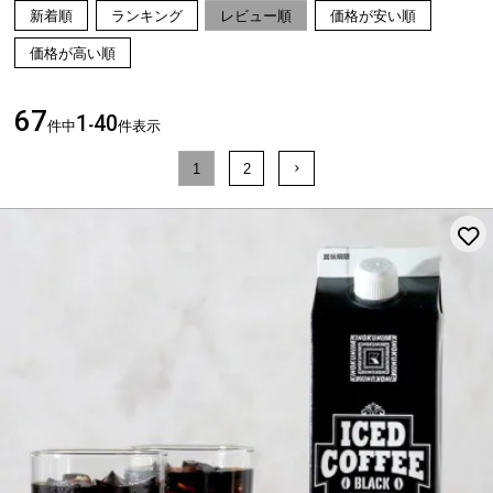
新着順
ランキング
レビュー順
価格が安い順
価格が高い順
67
1
40
件中
-
件表示
1
2