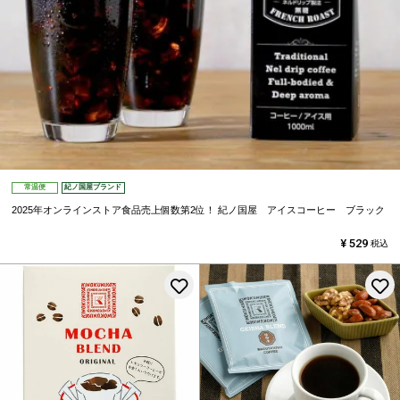
常温便
紀ノ国屋ブランド
2025年オンラインストア食品売上個数第2位！
紀ノ国屋 アイスコーヒー ブラック
¥
529
税込
お気に入りに登録する