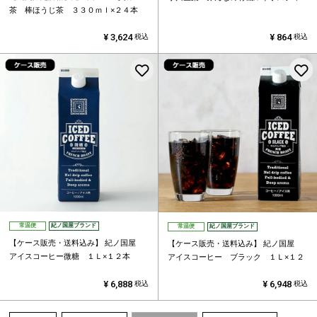
茶 棒ほうじ茶 ３３０ｍｌ×２４本
¥
3,624
¥
864
税込
税込
お気に入りに登録する
常温便
紀ノ国屋ブランド
常温便
紀ノ国屋ブランド
【ケース販売・送料込み】
紀ノ国屋
【ケース販売・送料込み】
紀ノ国屋
アイスコーヒー微糖 １Ｌ×１２本
アイスコーヒー ブラック １Ｌ×１２
¥
6,888
¥
6,948
税込
税込