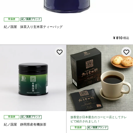
常温便
紀ノ国屋ブランド
紀ノ国屋 抹茶入り玄米茶ティーバッグ
¥
810
税込
お気に入りに登録する
放香堂が日本最古のコーヒー店としてテレ
常温便
紀ノ国屋ブランド
ビで紹介されました！
紀ノ国屋 静岡県産有機抹茶
常温便
紀ノ国屋ブランド