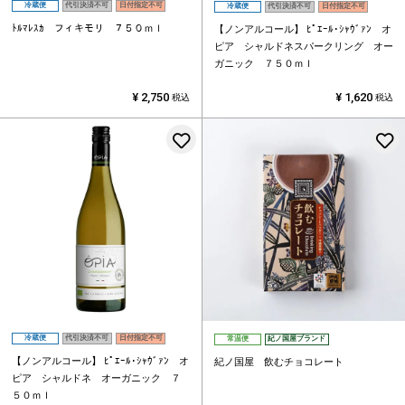
冷蔵便
代引決済不可
日付指定不可
冷蔵便
代引決済不可
日付指定不可
ﾄﾙﾏﾚｽｶ フィキモリ ７５０ｍｌ
【ノンアルコール】
ﾋﾟｴｰﾙ･ｼｬｳﾞｧﾝ オ
ピア シャルドネスパークリング オー
ガニック ７５０ｍｌ
¥
2,750
¥
1,620
税込
税込
お気に入りに登録する
冷蔵便
代引決済不可
日付指定不可
常温便
紀ノ国屋ブランド
【ノンアルコール】
ﾋﾟｴｰﾙ･ｼｬｳﾞｧﾝ オ
紀ノ国屋 飲むチョコレート
ピア シャルドネ オーガニック ７
５０ｍｌ