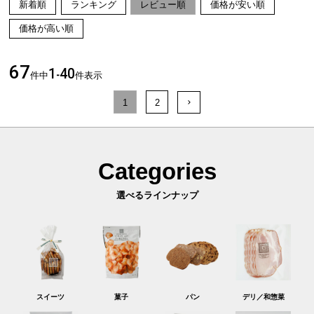
新着順
ランキング
レビュー順
価格が安い順
価格が高い順
67
1
40
件中
-
件表示
1
2
Categories
選べるラインナップ
スイーツ
菓子
パン
デリ／和惣菜