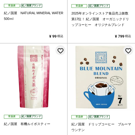
常温便
紀ノ国屋ブランド
常温便
紀ノ国屋ブランド
紀ノ国屋 NATURAL MINERAL WATER
2025年オンラインストア食品売上個数
500ｍl
第17位！
紀ノ国屋 オーガニックドリ
ップコーヒー オリジナルブレンド
¥
99
¥
799
税込
税込
お気に入りに登録する
常温便
紀ノ国屋ブランド
常温便
紀ノ国屋ブランド
紀ノ国屋 有機ルイボスティー
紀ノ国屋 ドリップコーヒー ブルーマ
ウンテン