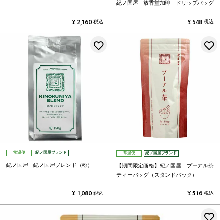
紀ノ国屋 放香堂加琲 ドリップバッグ
¥
2,160
¥
648
税込
税込
お気に入りに登録する
常温便
紀ノ国屋ブランド
常温便
紀ノ国屋ブランド
紀ノ国屋 紀ノ国屋ブレンド（粉）
【期間限定価格】紀ノ国屋 プーアル茶
ティーバッグ（スタンドパック）
¥
1,080
¥
516
税込
税込