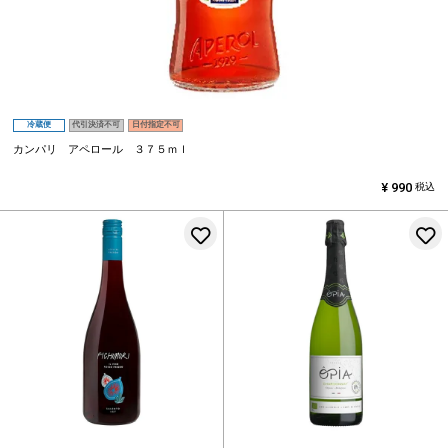
冷蔵便
代引決済不可
日付指定不可
カンパリ アペロール ３７５ｍｌ
¥
990
税込
お気に入りに登録する