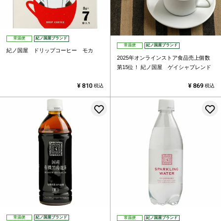
常温便
紀ノ国屋ブランド
常温便
紀ノ国屋ブランド
紀ノ国屋 ドリップコーヒー モカ
2025年オンラインストア食品売上個数
第15位！
紀ノ国屋 ゲイシャブレンド
¥
810
¥
869
税込
税込
お気に入りに登録する
常温便
紀ノ国屋ブランド
常温便
紀ノ国屋ブランド