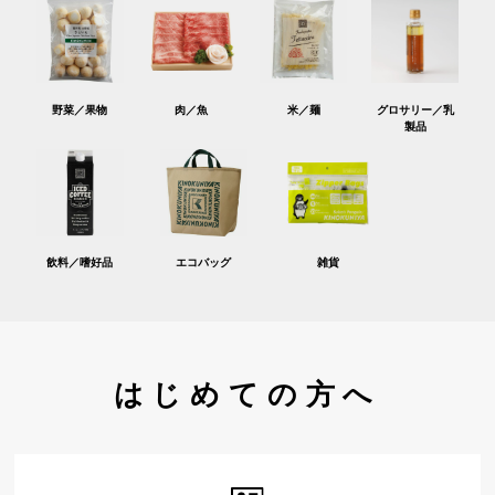
野菜／果物
肉／魚
米／麺
グロサリー／乳
製品
飲料／嗜好品
エコバッグ
雑貨
はじめての方へ