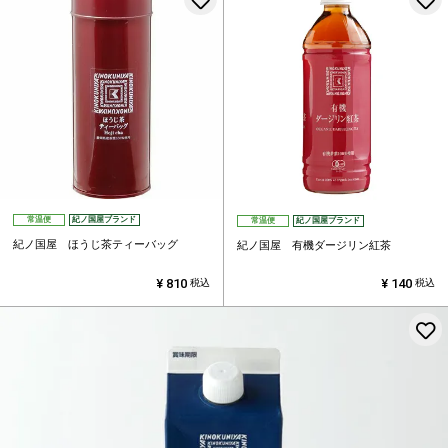
常温便
紀ノ国屋ブランド
常温便
紀ノ国屋ブランド
紀ノ国屋 ほうじ茶ティーバッグ
紀ノ国屋 有機ダージリン紅茶
¥
810
¥
140
税込
税込