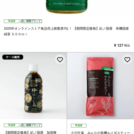
常温便
紀ノ国屋ブランド
2025年オンラインストア食品売上個数第7位！
【期間限定価格】紀ノ国屋 有機国産
緑茶 ５００ｍｌ
¥
127
税込
お気に入りに登録する
常温便
紀ノ国屋ブランド
常温便
【期間限定価格】紀ノ国屋 加賀棒
小川生薬 みんなの有機ルイボスティー