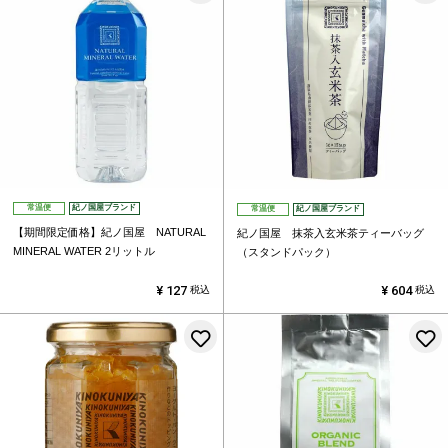
常温便
紀ノ国屋ブランド
常温便
紀ノ国屋ブランド
【期間限定価格】紀ノ国屋 NATURAL
紀ノ国屋 抹茶入玄米茶ティーバッグ
MINERAL WATER 2リットル
（スタンドパック）
¥
127
¥
604
税込
税込
お気に入りに登録する