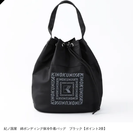
紀ノ国屋 綿ボンディング保冷巾着バッグ ブラック【ポイント2倍】