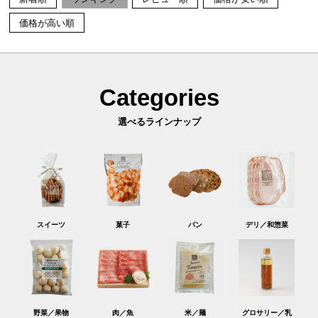
価格が高い順
Categories
選べるラインナップ
スイーツ
菓子
パン
デリ／和惣菜
野菜／果物
肉／魚
米／麺
グロサリー／乳