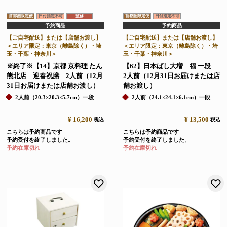
首都圏限定便
日付指定不可
監修
首都圏限定便
日付指定不可
予約商品
予約商品
【ご自宅配送】または【店舗お渡し】
【ご自宅配送】または【店舗お渡し】
＜エリア限定：東京（離島除く）・埼
＜エリア限定：東京（離島除く）・埼
玉・千葉・神奈川＞
玉・千葉・神奈川＞
※終了※【14】京都 京料理 たん
【62】日本ばし大増 福 一段
熊北店 迎春祝膳 2人前（12月
2人前（12月31日お届けまたは店
31日お届けまたは店舗お渡し）
舗お渡し）
2人前（20.3×20.3×5.7cm）一段
2人前（24.1×24.1×6.1cm）一段
¥
16,200
¥
13,500
税込
税込
こちらは予約商品です
こちらは予約商品です
予約受付を終了しました。
予約受付を終了しました。
予約在庫切れ
予約在庫切れ
お気に入りに登録する