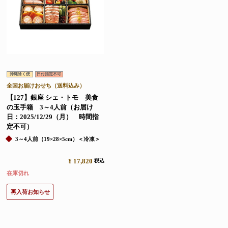
沖縄除く便
日付指定不可
全国お届けおせち（送料込み）
【127】銀座 シェ・トモ 美食
の玉手箱 3～4人前（お届け
日：2025/12/29（月） 時間指
定不可）
3～4人前（19×28×5cm）＜冷凍＞
¥
17,820
税込
在庫切れ
再入荷お知らせ