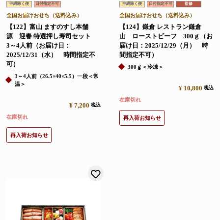
沖縄除く便
日付指定不可
沖縄除く便
日付指定不可
監修
全国お届けおせち（送料込み）
全国お届けおせち（送料込み）
【122】富山 ますのすし本舗
【124】鎌倉 レストラン鎌倉
源 迎春 特選押し寿司セット
山 ローストビーフ 300ｇ（お
3～4人前（お届け日：
届け日：2025/12/29（月） 時
2025/12/31（水） 時間指定不
間指定不可）
可）
300ｇ＜冷凍＞
3～4人前（26.5×40×5.5）一段＜常
温＞
¥
10,800
税込
在庫切れ
¥
7,200
税込
在庫切れ
再入荷お知らせ
再入荷お知らせ
お気に入りに登録する