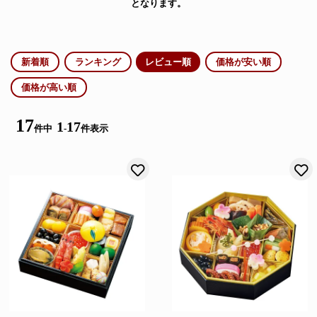
となります。
新着順
ランキング
レビュー順
価格が安い順
価格が高い順
17
1
17
件中
-
件表示
お気に入りに登録する