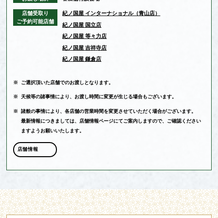
店舗受取り
紀ノ国屋 インターナショナル（青山店）
ご予約可能店舗
紀ノ国屋 国立店
紀ノ国屋 等々力店
紀ノ国屋 吉祥寺店
紀ノ国屋 鎌倉店
※
ご選択頂いた店舗でのお渡しとなります。
※
天候等の諸事情により、お渡し時間に変更が生じる場合もございます。
※
諸般の事情により、各店舗の営業時間を変更させていただく場合がございます。
最新情報につきましては、店舗情報ページにてご案内しますので、ご確認ください
ますようお願いいたします。
店舗情報