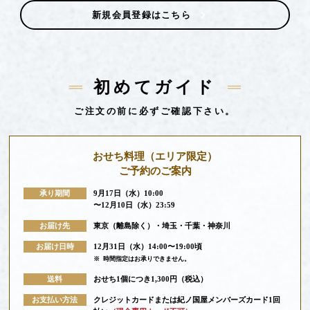
新規会員登録はこちら
初めてガイド
ご注文の前に必ずご確認下さい。
おせち料理
（エリア限定）
ご予約のご案内
承り期間
9月17日（水）10:00
〜12月10日（水）23:59
お届け先
東京（離島除く）・埼玉・千葉・神奈川
お届け日時
12月31日（水）14:00〜19:00頃
※
時間指定はお承りできません。
送料
おせち1個につき1,300円（税込）
お支払い方法
クレジットカードまたは紀ノ国屋メンバーズカード1回