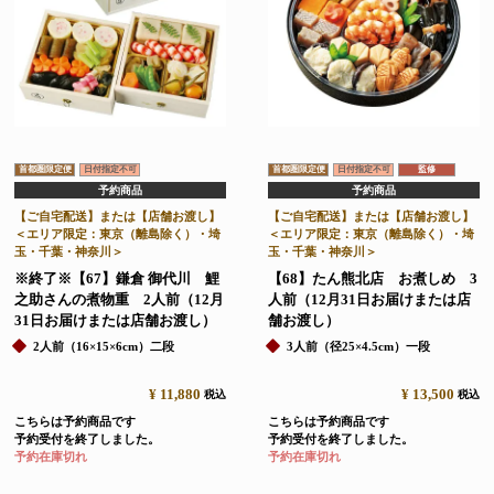
首都圏限定便
日付指定不可
首都圏限定便
日付指定不可
監修
予約商品
予約商品
【ご自宅配送】または【店舗お渡し】
【ご自宅配送】または【店舗お渡し】
＜エリア限定：東京（離島除く）・埼
＜エリア限定：東京（離島除く）・埼
玉・千葉・神奈川＞
玉・千葉・神奈川＞
※終了※【67】鎌倉 御代川 鯉
【68】たん熊北店 お煮しめ 3
之助さんの煮物重 2人前（12月
人前（12月31日お届けまたは店
31日お届けまたは店舗お渡し）
舗お渡し）
2人前（16×15×6cm）二段
3人前（径25×4.5cm）一段
¥
11,880
¥
13,500
税込
税込
こちらは予約商品です
こちらは予約商品です
予約受付を終了しました。
予約受付を終了しました。
予約在庫切れ
予約在庫切れ