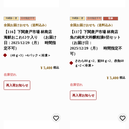
沖縄除く便
日付指定不可
沖縄除く便
日付指定不可
監修
全国お届けおせち（送料込み）
全国お届けおせち（送料込み）
【116】下関唐戸市場 林商店
【117】下関唐戸市場 林商店
海鮮おこわ12ケ入り （お届け
魚の純米大吟醸粕漬6切セット
日：2025/12/29（月） 時間指
（お届け日：
定不可）
2025/12/29（月） 時間指定不
可）
（40ｇ×3）×4パック＜冷凍＞
さわら80ｇ×2、鮭80ｇ×2、赤魚60
ｇ×2＜冷凍＞
¥
5,400
税込
在庫切れ
¥
5,400
税込
在庫切れ
再入荷お知らせ
再入荷お知らせ
お気に入りに登録する