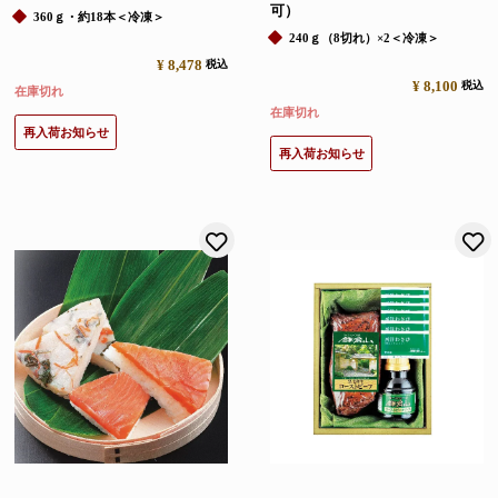
可）
360ｇ・約18本＜冷凍＞
240ｇ（8切れ）×2＜冷凍＞
¥
8,478
税込
¥
8,100
税込
在庫切れ
在庫切れ
再入荷お知らせ
再入荷お知らせ
お気に入りに登録する