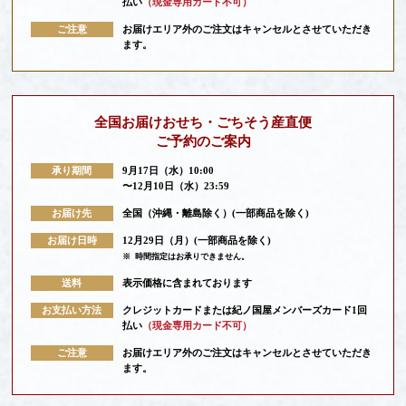
払い
（現金専用カード不可）
ご注意
お届けエリア外のご注文はキャンセルとさせていただき
ます。
全国お届けおせち・ごちそう産直便
ご予約のご案内
承り期間
9月17日（水）10:00
〜12月10日（水）23:59
お届け先
全国（沖縄・離島除く）(一部商品を除く)
お届け日時
12月29日（月）(一部商品を除く)
※
時間指定はお承りできません。
送料
表示価格に含まれております
お支払い方法
クレジットカードまたは紀ノ国屋メンバーズカード1回
払い
（現金専用カード不可）
ご注意
お届けエリア外のご注文はキャンセルとさせていただき
ます。