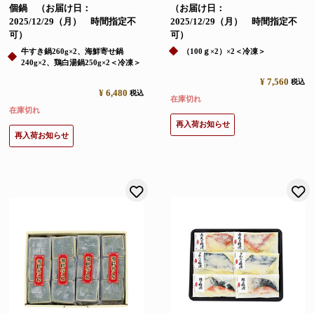
個鍋 （お届け日：
（お届け日：
2025/12/29（月） 時間指定不
2025/12/29（月） 時間指定不
可）
可）
牛すき鍋260g×2、海鮮寄せ鍋
（100ｇ×2）×2＜冷凍＞
240g×2、鶏白湯鍋250g×2＜冷凍＞
¥
7,560
税込
¥
6,480
税込
在庫切れ
在庫切れ
再入荷お知らせ
再入荷お知らせ
お気に入りに登録する