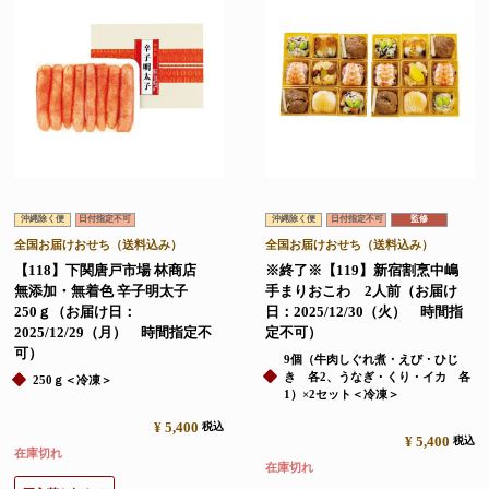
沖縄除く便
日付指定不可
沖縄除く便
日付指定不可
監修
全国お届けおせち（送料込み）
全国お届けおせち（送料込み）
【118】下関唐戸市場 林商店
※終了※【119】新宿割烹中嶋
無添加・無着色 辛子明太子
手まりおこわ 2人前（お届け
250ｇ（お届け日：
日：2025/12/30（火） 時間指
2025/12/29（月） 時間指定不
定不可）
可）
9個（牛肉しぐれ煮・えび・ひじ
き 各2、うなぎ・くり・イカ 各
250ｇ＜冷凍＞
1）×2セット＜冷凍＞
¥
5,400
税込
¥
5,400
税込
在庫切れ
在庫切れ