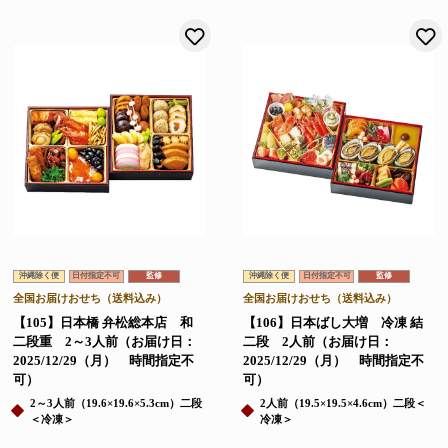
お気に入りに登録する
沖縄除く便
日付指定不可
監修
沖縄除く便
日付指定不可
監修
全国お届けおせち（送料込み）
全国お届けおせち（送料込み）
【105】日本橋 弁松総本店 和
【106】日本ばし大増 冷凍 結
二段重 2～3人前（お届け日：
二段 2人前（お届け日：
2025/12/29（月） 時間指定不
2025/12/29（月） 時間指定不
可）
可）
2～3人前（19.6×19.6×5.3cm）二段
2人前（19.5×19.5×4.6cm）二段＜
＜冷凍＞
冷凍＞