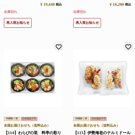
¥
19,440
¥
16,200
税込
税込
在庫切れ
在庫切れ
再入荷お知らせ
再入荷お知らせ
お気に入りに登録する
沖縄除く便
日付指定不可
沖縄除く便
日付指定不可
全国お届けおせち（送料込み）
全国お届けおせち（送料込み）
【114】わらびの里 料亭の彩り
【115】伊勢海老のテルミドール