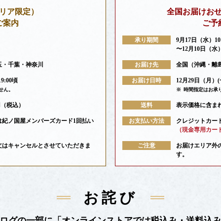
リア限定）
全国お届けお
ご案内
ご予
承り期間
9月17日（水）10:
〜12月10日（水）2
玉・千葉・神奈川
お届け先
全国（沖縄・離島
19:00頃
お届け日時
12月29日（月
せん。
※
時間指定はお承
0円（税込）
送料
表示価格に含ま
は紀ノ国屋メンバーズカード1回払い
お支払い方法
クレジットカー
）
（現金専用カー
文はキャンセルとさせていただきま
ご注意
お届けエリア外
す。
お詫び
ログの一部に「オンラインストアでは税込み・送料込