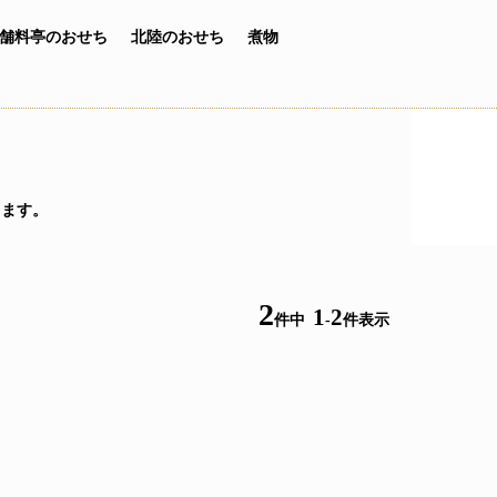
舗料亭のおせち
北陸のおせち
煮物
ります。
2
1
2
件中
-
件表示