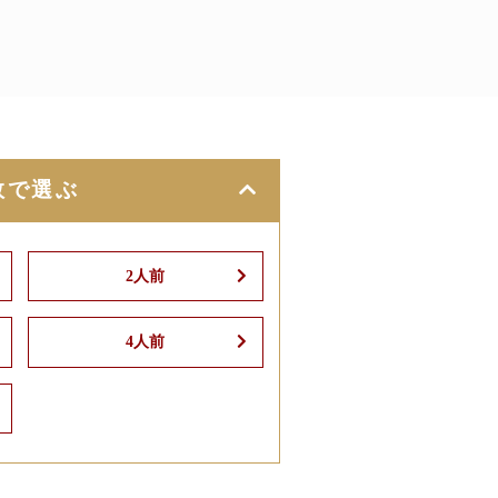
数で選ぶ
2人前
4人前