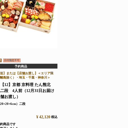
便
日付指定不可
予約商品
送】または【店舗お渡し】＜エリア限
離島除く）・埼玉・千葉・神奈川＞
【12】京都 京料理 たん熊北
二段 4人前（12月31日お届け
店舗お渡し）
20×20×6cm）二段
¥
42,120
税込
約商品です