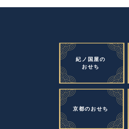
紀ノ国屋の
おせち
京都のおせち