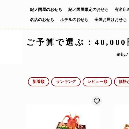
紀ノ国屋の
おせち
紀ノ国屋限定の
おせち
有名店
名店のおせち
ホテルの
おせち
全国お届け
おせち
ご予算で選ぶ：
40,00
※紀ノ
新着順
ランキング
レビュー順
価格
お気に入り