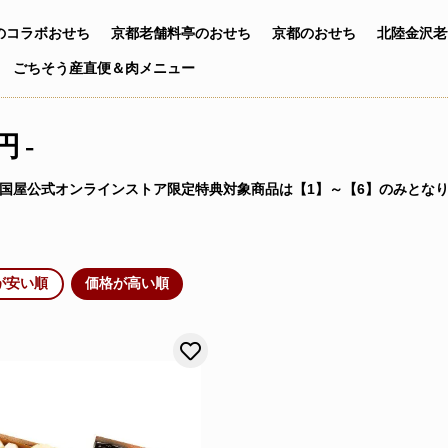
の
コラボおせち
京都老舗料亭の
おせち
京都のおせち
北陸金沢
老
ごちそう産直便
＆
肉メニュー
0円-
国屋公式オンラインストア限定特典対象商品は【1】～【6】のみとな
が安い順
価格が高い順
に登録する
お気に入りに登録する