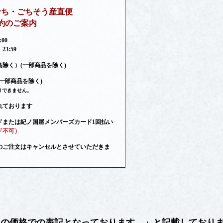
せち・ごちそう産直便
約のご案内
00
3:59
除く）(一部商品を除く)
）(一部商品を除く)
りできません。
れております
ドまたは紀ノ国屋メンバーズカード1回払い
ド不可）
のご注文はキャンセルとさせていただきま
みの価格での表記となっております。」と記載しており