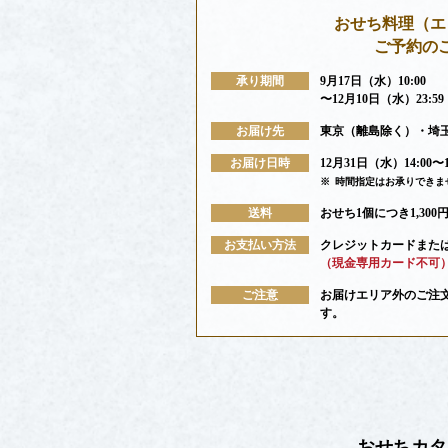
おせち料理
（エ
ご予約の
承り期間
9月17日（水）10:00
〜12月10日（水）23:59
お届け先
東京（離島除く）・埼
お届け日時
12月31日（水）14:00〜
※
時間指定はお承りできま
送料
おせち1個につき1,30
お支払い方法
クレジットカードまた
（現金専用カード不可
ご注意
お届けエリア外のご注
す。
おせちカタ