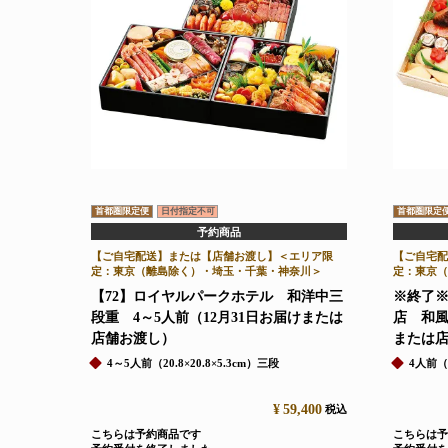
首都圏限定便
日付指定不可
首都圏限定
予約商品
【ご自宅配送】または【店舗お渡し】＜エリア限
【ご自宅配
定：東京（離島除く）・埼玉・千葉・神奈川＞
定：東京（
【72】ロイヤルパークホテル 和洋中三
※終了※
段重 4～5人前（12月31日お届けまたは
店 和風
店舗お渡し）
または
4～5人前（20.8×20.8×5.3cm）三段
4人前（
¥
59,400
税込
こちらは予約商品です
こちらは予