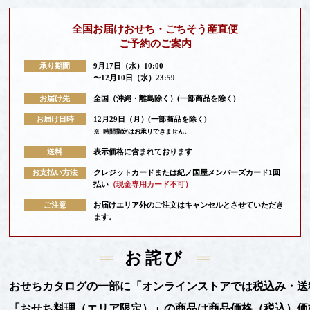
全国お届けおせち・ごちそう産直便
ご予約のご案内
承り期間
9月17日（水）10:00
〜12月10日（水）23:59
お届け先
全国（沖縄・離島除く）(一部商品を除く)
お届け日時
12月29日（月）(一部商品を除く)
※
時間指定はお承りできません。
送料
表示価格に含まれております
お支払い方法
クレジットカードまたは紀ノ国屋メンバーズカード1回
払い
（現金専用カード不可）
ご注意
お届けエリア外のご注文はキャンセルとさせていただき
ます。
お詫び
おせちカタログの一部に「オンラインストアでは税込み・送
「おせち料理（エリア限定）」の商品は商品価格（税込）価