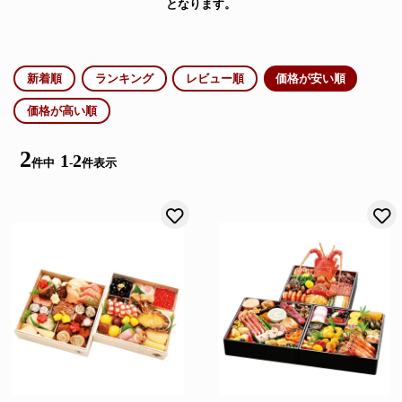
となります。
新着順
ランキング
レビュー順
価格が安い順
価格が高い順
2
1
2
件中
-
件表示
お気に入りに登録する