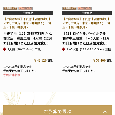
首都圏限定便
日付指定不可
首都圏限定便
日付指定不可
予約商品
予約商品
【ご自宅配送】または【店舗お渡し】
【ご自宅配送】または【店舗お渡し】
＜エリア限定：東京（離島除く）・埼
＜エリア限定：東京（離島除く）・埼
玉・千葉・神奈川＞
玉・千葉・神奈川＞
※終了※【12】京都 京料理 たん
【72】ロイヤルパークホテル
熊北店 和風二段 4人前（12月
和洋中三段重 4～5人前（12月
31日お届けまたは店舗お渡し）
31日お届けまたは店舗お渡し）
4人前（20×20×6cm）二段
4～5人前（20.8×20.8×5.3cm）三段
¥
42,120
¥
59,400
税込
税込
こちらは予約商品です
こちらは予約商品です
予約受付を終了しました。
予約受付を終了しました。
予約在庫切れ
ご予算で選ぶ