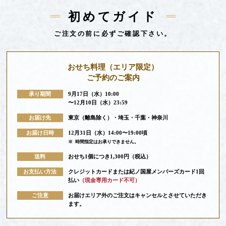
初めてガイド
ご注文の前に必ずご確認下さい。
おせち料理
（エリア限定）
ご予約のご案内
承り期間
9月17日（水）10:00
〜12月10日（水）23:59
お届け先
東京（離島除く）・埼玉・千葉・神奈川
お届け日時
12月31日（水）14:00〜19:00頃
※
時間指定はお承りできません。
送料
おせち1個につき1,300円（税込）
お支払い方法
クレジットカードまたは紀ノ国屋メンバーズカード1回
払い
（現金専用カード不可）
ご注意
お届けエリア外のご注文はキャンセルとさせていただき
ます。