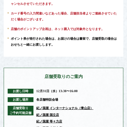
ャンセルさせていただきます。
*
カード番号の入力間違いなどあった場合、店舗担当者よりご連絡させていた
だく場合がございます。
*
店舗のポイントアップ企画は、ネット購入では対象外となります。
*
ポイント券が発行された場合は、お届けの場合は書留で、店舗受取の場合は
おせちと一緒にお渡しします。
店舗受取りの
ご案内
お渡し日時
12月31日（水）13:30〜16:00
お渡し場所
各店舗特設会場
店舗受取り
紀ノ国屋 インターナショナル（青山店）
ご予約可能店舗
紀ノ国屋 国立店
紀ノ国屋 等々力店