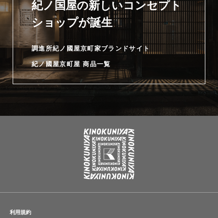
紀ノ国屋の新しいコンセプト
ショップが誕生
調進所紀ノ國屋京町家ブランドサイト
紀ノ國屋京町屋 商品一覧
利用規約