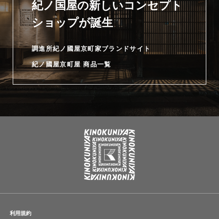
紀ノ国屋の新しいコンセプト
ショップが誕生
調進所紀ノ國屋京町家ブランドサイト
紀ノ國屋京町屋 商品一覧
利用規約