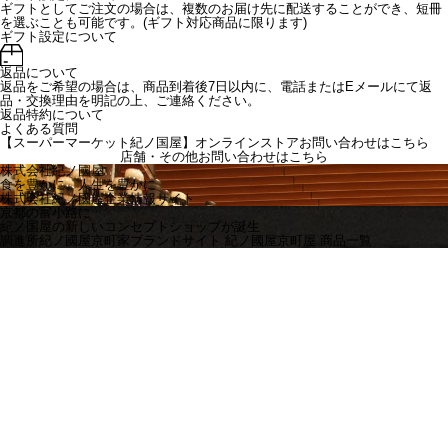
ギフトとしてご注文の場合は、複数のお届け先に配送することができ、短冊
を選ぶことも可能です。(ギフト対応商品に限ります)
ギフト設定について
返品について
返品をご希望の場合は、商品到着後7日以内に、電話またはEメールにて返
品・交換理由を明記の上、ご連絡ください。
返品特約について
よくある質問
【スーパーマーケット紀ノ国屋】オンラインストアお問い合わせはこちら
店舗・その他お問い合わせは
こちら
株式会社紀ノ國屋
食を豊かに、人生を豊かに
株式会社紀ノ國屋企業情報サイト
京都の富小路に
紀ノ国屋の新しいコンセプトショップが誕生
調進所紀ノ國屋京町家ブランドサイト
紀ノ國屋京町屋 商品一覧