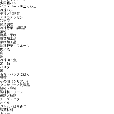
多国籍パン
ペストリー・デニッシュ
冷凍パン
デリ／和惣菜
デリカデッセン
和惣菜
簡単調理
冷凍惣菜・調理品
漬物
野菜／果物
野菜加工品
果物加工品
冷凍野菜・フルーツ
肉／魚
肉
魚
冷凍肉・魚
米／麺
パスタ
米
もち・パックごはん
麺類
その他（シリアル）
グロサリー／乳製品
粉物・乾物
調味料・ソース
缶詰／瓶詰
チーズ・バター
オイル
ジャム・はちみつ
製菓材料
カレー