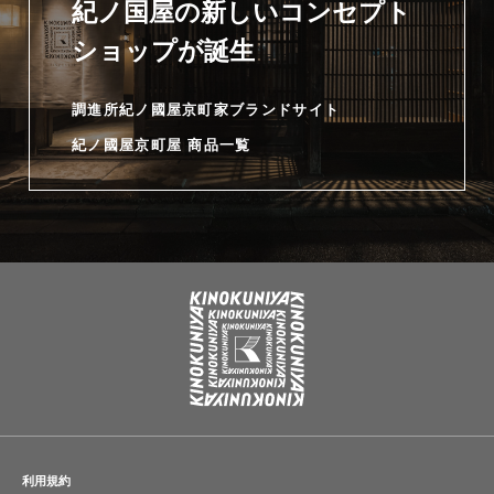
紀ノ国屋の新しいコンセプト
ショップが誕生
調進所紀ノ國屋京町家ブランドサイト
紀ノ國屋京町屋 商品一覧
利用規約