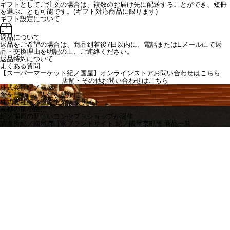
ギフトとしてご注文の場合は、複数のお届け先に配送することができ、短冊
を選ぶことも可能です。(ギフト対応商品に限ります)
ギフト設定について
返品について
返品をご希望の場合は、商品到着後7日以内に、電話またはEメールにて返
品・交換理由を明記の上、ご連絡ください。
返品特約について
よくある質問
【スーパーマーケット紀ノ国屋】オンラインストアお問い合わせはこちら
店舗・その他お問い合わせは
こちら
株式会社紀ノ國屋
食を豊かに、人生を豊かに
株式会社紀ノ國屋企業情報サイト
京都の富小路に
紀ノ国屋の新しいコンセプトショップが誕生
調進所紀ノ國屋京町家ブランドサイト
紀ノ國屋京町屋 商品一覧