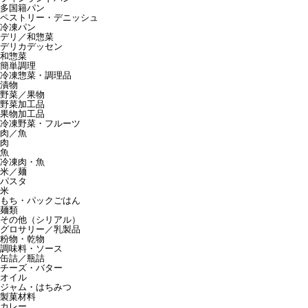
多国籍パン
ペストリー・デニッシュ
冷凍パン
デリ／和惣菜
デリカデッセン
和惣菜
簡単調理
冷凍惣菜・調理品
漬物
野菜／果物
野菜加工品
果物加工品
冷凍野菜・フルーツ
肉／魚
肉
魚
冷凍肉・魚
米／麺
パスタ
米
もち・パックごはん
麺類
その他（シリアル）
グロサリー／乳製品
粉物・乾物
調味料・ソース
缶詰／瓶詰
チーズ・バター
オイル
ジャム・はちみつ
製菓材料
カレー