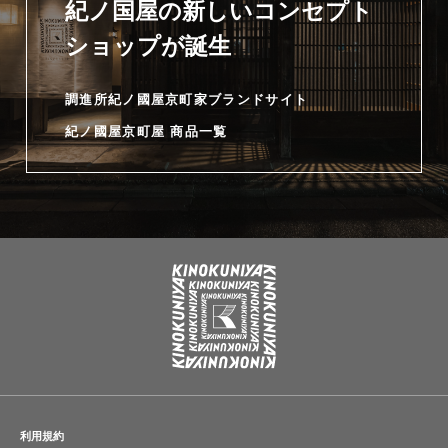
紀ノ国屋の新しいコンセプト
ショップが誕生
調進所紀ノ國屋京町家ブランドサイト
紀ノ國屋京町屋 商品一覧
利用規約