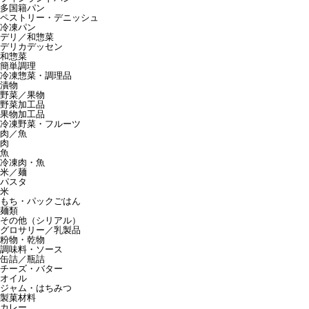
多国籍パン
ペストリー・デニッシュ
冷凍パン
デリ／和惣菜
デリカデッセン
和惣菜
簡単調理
冷凍惣菜・調理品
漬物
野菜／果物
野菜加工品
果物加工品
冷凍野菜・フルーツ
肉／魚
肉
魚
冷凍肉・魚
米／麺
パスタ
米
もち・パックごはん
麺類
その他（シリアル）
グロサリー／乳製品
粉物・乾物
調味料・ソース
缶詰／瓶詰
チーズ・バター
オイル
ジャム・はちみつ
製菓材料
カレー