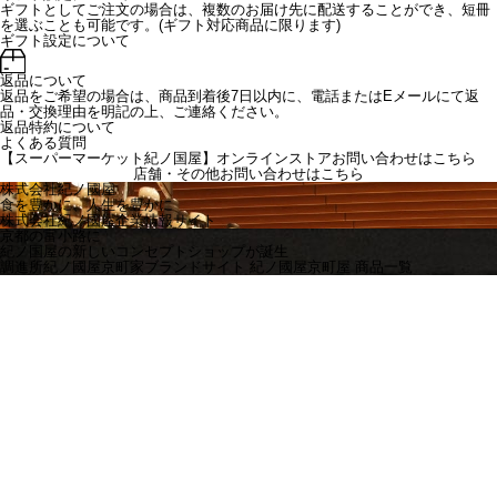
ギフトとしてご注文の場合は、複数のお届け先に配送することができ、短冊
を選ぶことも可能です。(ギフト対応商品に限ります)
ギフト設定について
返品について
返品をご希望の場合は、商品到着後7日以内に、電話またはEメールにて返
品・交換理由を明記の上、ご連絡ください。
返品特約について
よくある質問
【スーパーマーケット紀ノ国屋】オンラインストアお問い合わせはこちら
店舗・その他お問い合わせは
こちら
株式会社紀ノ國屋
食を豊かに、人生を豊かに
株式会社紀ノ國屋企業情報サイト
京都の富小路に
紀ノ国屋の新しいコンセプトショップが誕生
調進所紀ノ國屋京町家ブランドサイト
紀ノ國屋京町屋 商品一覧