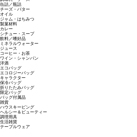
缶詰／瓶詰
チーズ・バター
オイル
ジャム・はちみつ
製菓材料
カレー
シチュー・スープ
飲料／嗜好品
ミネラルウォーター
ジュース
コーヒー・お茶
ワイン・シャンパン
洋酒
エコバッグ
エコロジーバッグ
キャラクター
保冷バッグ
折りたたみバッグ
限定バッグ
バッグ付属品
雑貨
ハウスキーピング
ヘルシー＆ビューティー
調理用具
生活雑貨
テーブルウェア