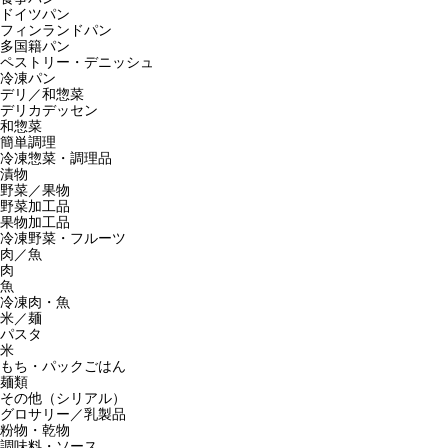
ドイツパン
フィンランドパン
多国籍パン
ペストリー・デニッシュ
冷凍パン
デリ／和惣菜
デリカデッセン
和惣菜
簡単調理
冷凍惣菜・調理品
漬物
野菜／果物
野菜加工品
果物加工品
冷凍野菜・フルーツ
肉／魚
肉
魚
冷凍肉・魚
米／麺
パスタ
米
もち・パックごはん
麺類
その他（シリアル）
グロサリー／乳製品
粉物・乾物
調味料・ソース