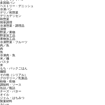
多国籍パン
ペストリー・デニッシュ
冷凍パン
デリ／和惣菜
デリカデッセン
和惣菜
簡単調理
冷凍惣菜・調理品
漬物
野菜／果物
野菜加工品
果物加工品
冷凍野菜・フルーツ
肉／魚
肉
魚
冷凍肉・魚
米／麺
パスタ
米
もち・パックごはん
麺類
その他（シリアル）
グロサリー／乳製品
粉物・乾物
調味料・ソース
缶詰／瓶詰
チーズ・バター
オイル
ジャム・はちみつ
製菓材料
カレー