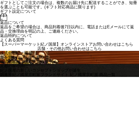
ギフトとしてご注文の場合は、複数のお届け先に配送することができ、短冊
を選ぶことも可能です。(ギフト対応商品に限ります)
ギフト設定について
返品について
返品をご希望の場合は、商品到着後7日以内に、電話またはEメールにて返
品・交換理由を明記の上、ご連絡ください。
返品特約について
よくある質問
【スーパーマーケット紀ノ国屋】オンラインストアお問い合わせはこちら
店舗・その他お問い合わせは
こちら
株式会社紀ノ國屋
食を豊かに、人生を豊かに
株式会社紀ノ國屋企業情報サイト
京都の富小路に
紀ノ国屋の新しいコンセプトショップが誕生
調進所紀ノ國屋京町家ブランドサイト
紀ノ國屋京町屋 商品一覧