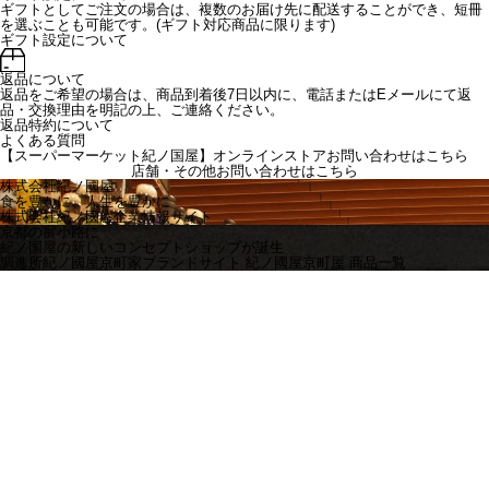
ギフトとしてご注文の場合は、複数のお届け先に配送することができ、短冊
を選ぶことも可能です。(ギフト対応商品に限ります)
ギフト設定について
返品について
返品をご希望の場合は、商品到着後7日以内に、電話またはEメールにて返
品・交換理由を明記の上、ご連絡ください。
返品特約について
よくある質問
【スーパーマーケット紀ノ国屋】オンラインストアお問い合わせはこちら
店舗・その他お問い合わせは
こちら
株式会社紀ノ國屋
食を豊かに、人生を豊かに
株式会社紀ノ國屋企業情報サイト
京都の富小路に
紀ノ国屋の新しいコンセプトショップが誕生
調進所紀ノ國屋京町家ブランドサイト
紀ノ國屋京町屋 商品一覧