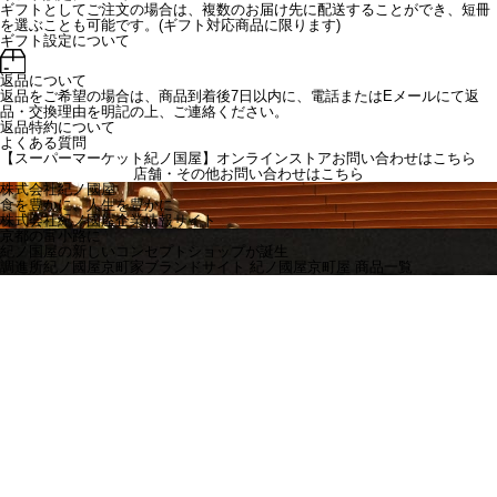
ギフトとしてご注文の場合は、複数のお届け先に配送することができ、短冊
を選ぶことも可能です。(ギフト対応商品に限ります)
ギフト設定について
返品について
返品をご希望の場合は、商品到着後7日以内に、電話またはEメールにて返
品・交換理由を明記の上、ご連絡ください。
返品特約について
よくある質問
【スーパーマーケット紀ノ国屋】オンラインストアお問い合わせはこちら
店舗・その他お問い合わせは
こちら
株式会社紀ノ國屋
食を豊かに、人生を豊かに
株式会社紀ノ國屋企業情報サイト
京都の富小路に
紀ノ国屋の新しいコンセプトショップが誕生
調進所紀ノ國屋京町家ブランドサイト
紀ノ國屋京町屋 商品一覧