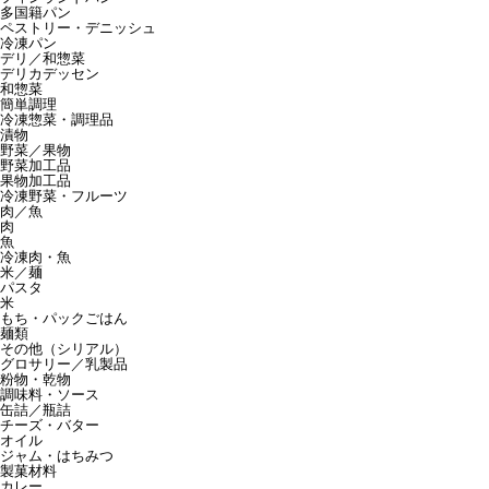
多国籍パン
ペストリー・デニッシュ
冷凍パン
デリ／和惣菜
デリカデッセン
和惣菜
簡単調理
冷凍惣菜・調理品
漬物
野菜／果物
野菜加工品
果物加工品
冷凍野菜・フルーツ
肉／魚
肉
魚
冷凍肉・魚
米／麺
パスタ
米
もち・パックごはん
麺類
その他（シリアル）
グロサリー／乳製品
粉物・乾物
調味料・ソース
缶詰／瓶詰
チーズ・バター
オイル
ジャム・はちみつ
製菓材料
カレー