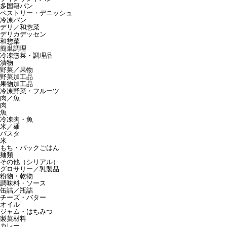
多国籍パン
ペストリー・デニッシュ
冷凍パン
デリ／和惣菜
デリカデッセン
和惣菜
簡単調理
冷凍惣菜・調理品
漬物
野菜／果物
野菜加工品
果物加工品
冷凍野菜・フルーツ
肉／魚
肉
魚
冷凍肉・魚
米／麺
パスタ
米
もち・パックごはん
麺類
その他（シリアル）
グロサリー／乳製品
粉物・乾物
調味料・ソース
缶詰／瓶詰
チーズ・バター
オイル
ジャム・はちみつ
製菓材料
カレー