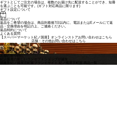
ギフトとしてご注文の場合は、複数のお届け先に配送することができ、短冊
を選ぶことも可能です。(ギフト対応商品に限ります)
ギフト設定について
返品について
返品をご希望の場合は、商品到着後7日以内に、電話またはEメールにて返
品・交換理由を明記の上、ご連絡ください。
返品特約について
よくある質問
【スーパーマーケット紀ノ国屋】オンラインストアお問い合わせはこちら
店舗・その他お問い合わせは
こちら
株式会社紀ノ國屋
食を豊かに、人生を豊かに
株式会社紀ノ國屋企業情報サイト
京都の富小路に
紀ノ国屋の新しいコンセプトショップが誕生
調進所紀ノ國屋京町家ブランドサイト
紀ノ國屋京町屋 商品一覧