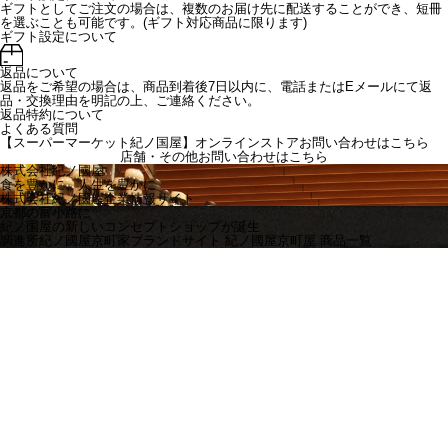
ギフトとしてご注文の場合は、複数のお届け先に配送することができ、短冊
を選ぶことも可能です。(ギフト対応商品に限ります)
ギフト設定について
返品について
返品をご希望の場合は、商品到着後7日以内に、電話またはEメールにて返
品・交換理由を明記の上、ご連絡ください。
返品特約について
よくある質問
【スーパーマーケット紀ノ国屋】オンラインストアお問い合わせはこちら
店舗・その他お問い合わせは
こちら
株式会社紀ノ國屋
食を豊かに、人生を豊かに
株式会社紀ノ國屋企業情報サイト
京都の富小路に
紀ノ国屋の新しいコンセプトショップが誕生
調進所紀ノ國屋京町家ブランドサイト
紀ノ國屋京町屋 商品一覧