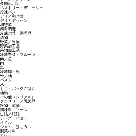
多国籍パン
ペストリー・デニッシュ
冷凍パン
デリ／和惣菜
デリカデッセン
和惣菜
簡単調理
冷凍惣菜・調理品
漬物
野菜／果物
野菜加工品
果物加工品
冷凍野菜・フルーツ
肉／魚
肉
魚
冷凍肉・魚
米／麺
パスタ
米
もち・パックごはん
麺類
その他（シリアル）
グロサリー／乳製品
粉物・乾物
調味料・ソース
缶詰／瓶詰
チーズ・バター
オイル
ジャム・はちみつ
製菓材料
カレー