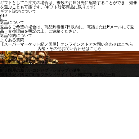
ギフトとしてご注文の場合は、複数のお届け先に配送することができ、短冊
を選ぶことも可能です。(ギフト対応商品に限ります)
ギフト設定について
返品について
返品をご希望の場合は、商品到着後7日以内に、電話またはEメールにて返
品・交換理由を明記の上、ご連絡ください。
返品特約について
よくある質問
【スーパーマーケット紀ノ国屋】オンラインストアお問い合わせはこちら
店舗・その他お問い合わせは
こちら
株式会社紀ノ國屋
食を豊かに、人生を豊かに
株式会社紀ノ國屋企業情報サイト
京都の富小路に
紀ノ国屋の新しいコンセプトショップが誕生
調進所紀ノ國屋京町家ブランドサイト
紀ノ國屋京町屋 商品一覧