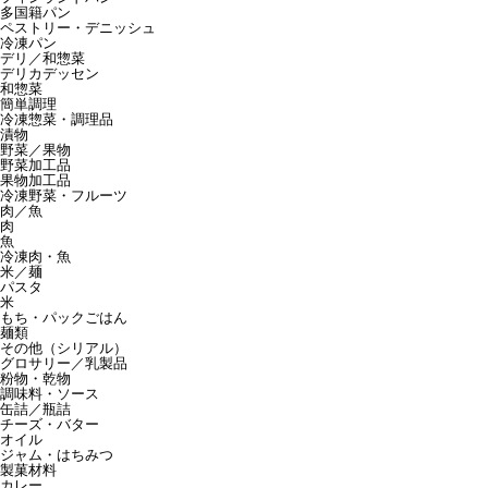
多国籍パン
ペストリー・デニッシュ
冷凍パン
デリ／和惣菜
デリカデッセン
和惣菜
簡単調理
冷凍惣菜・調理品
漬物
野菜／果物
野菜加工品
果物加工品
冷凍野菜・フルーツ
肉／魚
肉
魚
冷凍肉・魚
米／麺
パスタ
米
もち・パックごはん
麺類
その他（シリアル）
グロサリー／乳製品
粉物・乾物
調味料・ソース
缶詰／瓶詰
チーズ・バター
オイル
ジャム・はちみつ
製菓材料
カレー