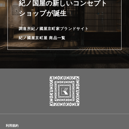
紀ノ国屋の新しいコンセプト
ショップが誕生
調進所紀ノ國屋京町家ブランドサイト
紀ノ國屋京町屋 商品一覧
利用規約