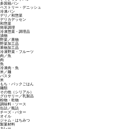
多国籍パン
ペストリー・デニッシュ
冷凍パン
デリ／和惣菜
デリカデッセン
和惣菜
簡単調理
冷凍惣菜・調理品
漬物
野菜／果物
野菜加工品
果物加工品
冷凍野菜・フルーツ
肉／魚
肉
魚
冷凍肉・魚
米／麺
パスタ
米
もち・パックごはん
麺類
その他（シリアル）
グロサリー／乳製品
粉物・乾物
調味料・ソース
缶詰／瓶詰
チーズ・バター
オイル
ジャム・はちみつ
製菓材料
カレー