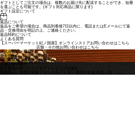
ギフトとしてご注文の場合は、複数のお届け先に配送することができ、短冊
を選ぶことも可能です。(ギフト対応商品に限ります)
ギフト設定について
返品について
返品をご希望の場合は、商品到着後7日以内に、電話またはEメールにて返
品・交換理由を明記の上、ご連絡ください。
返品特約について
よくある質問
【スーパーマーケット紀ノ国屋】オンラインストアお問い合わせはこちら
店舗・その他お問い合わせは
こちら
株式会社紀ノ國屋
食を豊かに、人生を豊かに
株式会社紀ノ國屋企業情報サイト
京都の富小路に
紀ノ国屋の新しいコンセプトショップが誕生
調進所紀ノ國屋京町家ブランドサイト
紀ノ國屋京町屋 商品一覧