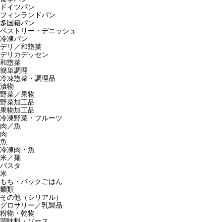
ドイツパン
フィンランドパン
多国籍パン
ペストリー・デニッシュ
冷凍パン
デリ／和惣菜
デリカデッセン
和惣菜
簡単調理
冷凍惣菜・調理品
漬物
野菜／果物
野菜加工品
果物加工品
冷凍野菜・フルーツ
肉／魚
肉
魚
冷凍肉・魚
米／麺
パスタ
米
もち・パックごはん
麺類
その他（シリアル）
グロサリー／乳製品
粉物・乾物
調味料・ソース