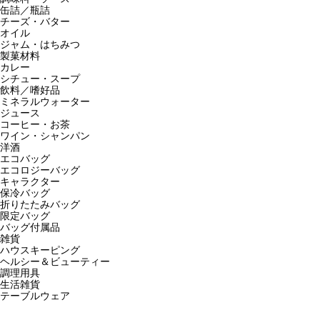
缶詰／瓶詰
チーズ・バター
オイル
ジャム・はちみつ
製菓材料
カレー
シチュー・スープ
飲料／嗜好品
ミネラルウォーター
ジュース
コーヒー・お茶
ワイン・シャンパン
洋酒
エコバッグ
エコロジーバッグ
キャラクター
保冷バッグ
折りたたみバッグ
限定バッグ
バッグ付属品
雑貨
ハウスキーピング
ヘルシー＆ビューティー
調理用具
生活雑貨
テーブルウェア