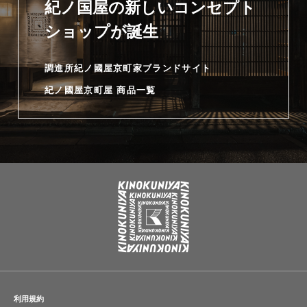
紀ノ国屋の新しいコンセプト
ショップが誕生
調進所紀ノ國屋京町家ブランドサイト
紀ノ國屋京町屋 商品一覧
利用規約