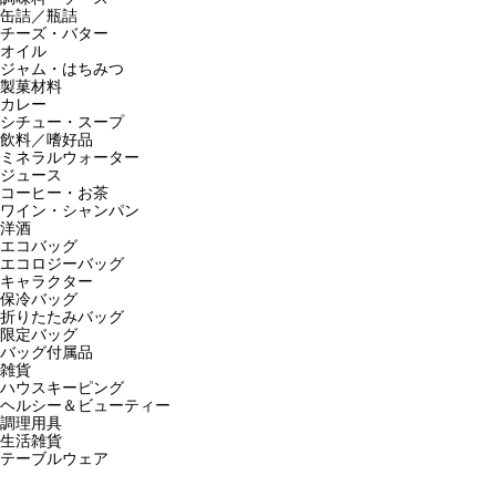
缶詰／瓶詰
チーズ・バター
オイル
ジャム・はちみつ
製菓材料
カレー
シチュー・スープ
飲料／嗜好品
ミネラルウォーター
ジュース
コーヒー・お茶
ワイン・シャンパン
洋酒
エコバッグ
エコロジーバッグ
キャラクター
保冷バッグ
折りたたみバッグ
限定バッグ
バッグ付属品
雑貨
ハウスキーピング
ヘルシー＆ビューティー
調理用具
生活雑貨
テーブルウェア