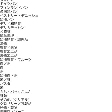
ドイツパン
フィンランドパン
多国籍パン
ペストリー・デニッシュ
冷凍パン
デリ／和惣菜
デリカデッセン
和惣菜
簡単調理
冷凍惣菜・調理品
漬物
野菜／果物
野菜加工品
果物加工品
冷凍野菜・フルーツ
肉／魚
肉
魚
冷凍肉・魚
米／麺
パスタ
米
もち・パックごはん
麺類
その他（シリアル）
グロサリー／乳製品
粉物・乾物
調味料・ソース