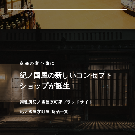
京都の富小路に
紀ノ国屋の新しいコンセプト
ショップが誕生
調進所紀ノ國屋京町家ブランドサイト
紀ノ國屋京町屋 商品一覧