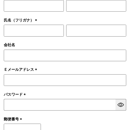
(必
須)
氏名（フリガナ）
(必
須)
会社名
Ｅメールアドレス
(必
須)
パスワード
(必
須)
郵便番号
(必