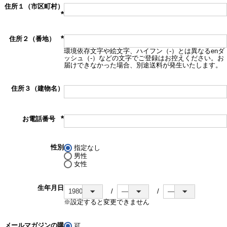
住所１（市区町村）
(必
須)
住所２（番地）
(必
環境依存文字や絵文字、ハイフン（-）とは異なるenダ
須)
ッシュ（‐）などの文字でご登録はお控えください。お
届けできなかった場合、別途送料が発生いたします。
住所３（建物名）
お電話番号
(必
須)
性別
指定なし
男性
女性
生年月日
※設定すると変更できません
メールマガジンの購
可