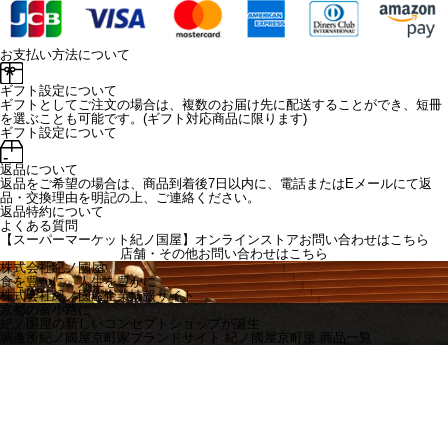
お支払い方法について
ギフト設定について
ギフトとしてご注文の場合は、複数のお届け先に配送することができ、短冊
を選ぶことも可能です。(ギフト対応商品に限ります)
ギフト設定について
返品について
返品をご希望の場合は、商品到着後7日以内に、電話またはEメールにて返
品・交換理由を明記の上、ご連絡ください。
返品特約について
よくある質問
【スーパーマーケット紀ノ国屋】オンラインストアお問い合わせはこちら
店舗・その他お問い合わせは
こちら
株式会社紀ノ國屋
食を豊かに、人生を豊かに
株式会社紀ノ國屋企業情報サイト
京都の富小路に
紀ノ国屋の新しいコンセプトショップが誕生
調進所紀ノ國屋京町家ブランドサイト
紀ノ國屋京町屋 商品一覧