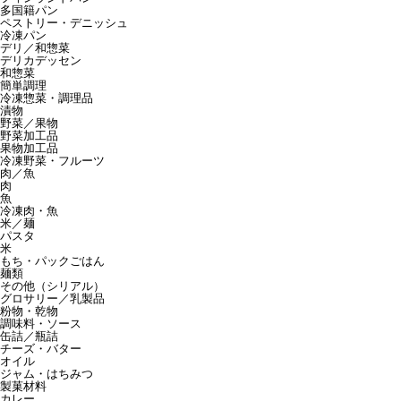
多国籍パン
ペストリー・デニッシュ
冷凍パン
デリ／和惣菜
デリカデッセン
和惣菜
簡単調理
冷凍惣菜・調理品
漬物
野菜／果物
野菜加工品
果物加工品
冷凍野菜・フルーツ
肉／魚
肉
魚
冷凍肉・魚
米／麺
パスタ
米
もち・パックごはん
麺類
その他（シリアル）
グロサリー／乳製品
粉物・乾物
調味料・ソース
缶詰／瓶詰
チーズ・バター
オイル
ジャム・はちみつ
製菓材料
カレー