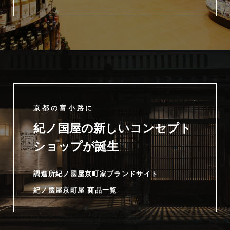
京都の富小路に
紀ノ国屋の新しいコンセプト
ショップが誕生
調進所紀ノ國屋京町家ブランドサイト
紀ノ國屋京町屋 商品一覧