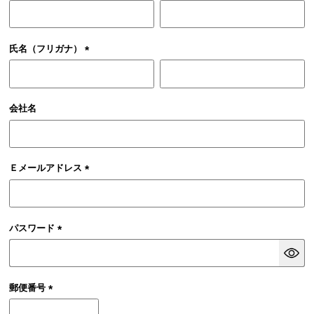
(必
須)
氏名（フリガナ）
(必
須)
会社名
Ｅメールアドレス
(必
須)
パスワード
(必
須)
郵便番号
(必