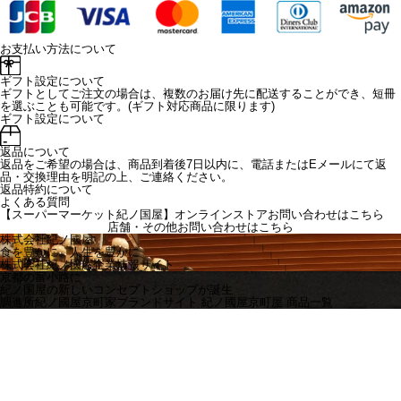
お支払い方法について
ギフト設定について
ギフトとしてご注文の場合は、複数のお届け先に配送することができ、短冊
を選ぶことも可能です。(ギフト対応商品に限ります)
ギフト設定について
返品について
返品をご希望の場合は、商品到着後7日以内に、電話またはEメールにて返
品・交換理由を明記の上、ご連絡ください。
返品特約について
よくある質問
【スーパーマーケット紀ノ国屋】オンラインストアお問い合わせはこちら
店舗・その他お問い合わせは
こちら
株式会社紀ノ國屋
食を豊かに、人生を豊かに
株式会社紀ノ國屋企業情報サイト
京都の富小路に
紀ノ国屋の新しいコンセプトショップが誕生
調進所紀ノ國屋京町家ブランドサイト
紀ノ國屋京町屋 商品一覧