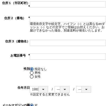
住所１（市区町村）
(必
須)
住所２（番地）
(必
環境依存文字や絵文字、ハイフン（-）とは異なるenダ
須)
ッシュ（‐）などの文字でご登録はお控えください。お
届けできなかった場合、別途送料が発生いたします。
住所３（建物名）
お電話番号
(必
須)
性別
指定なし
男性
女性
生年月日
※設定すると変更できません
メールマガジンの購
可