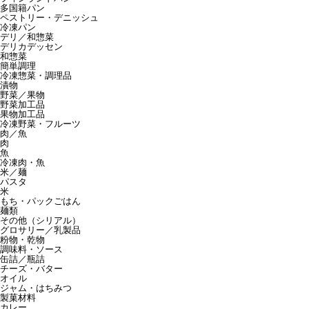
多国籍パン
ペストリー・デニッシュ
冷凍パン
デリ／和惣菜
デリカデッセン
和惣菜
簡単調理
冷凍惣菜・調理品
漬物
野菜／果物
野菜加工品
果物加工品
冷凍野菜・フルーツ
肉／魚
肉
魚
冷凍肉・魚
米／麺
パスタ
米
もち・パックごはん
麺類
その他（シリアル）
グロサリー／乳製品
粉物・乾物
調味料・ソース
缶詰／瓶詰
チーズ・バター
オイル
ジャム・はちみつ
製菓材料
カレー