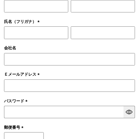
(必
須)
氏名（フリガナ）
(必
須)
会社名
Ｅメールアドレス
(必
須)
パスワード
(必
須)
郵便番号
(必