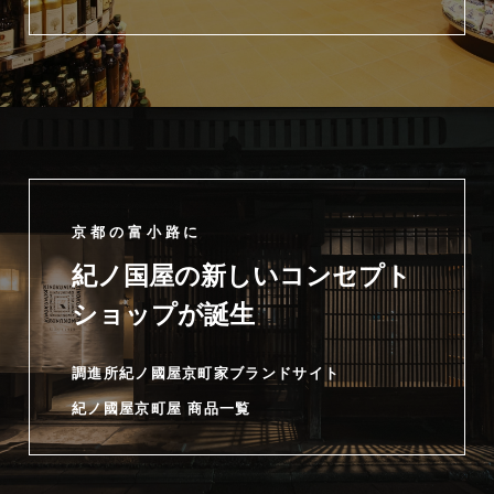
京都の富小路に
紀ノ国屋の新しいコンセプト
ショップが誕生
調進所紀ノ國屋京町家ブランドサイト
紀ノ國屋京町屋 商品一覧