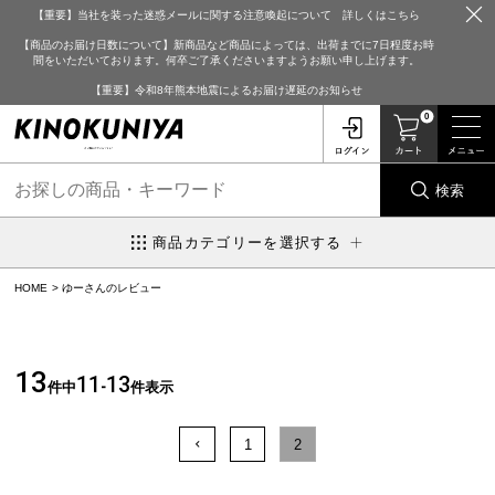
【重要】当社を装った迷惑メールに関する注意喚起について 詳しくはこちら
【商品のお届け日数について】新商品など商品によっては、出荷までに7日程度お時
間をいただいております。何卒ご了承くださいますようお願い申し上げます。
【重要】令和8年熊本地震によるお届け遅延のお知らせ
0
検索
商品カテゴリーを選択する
HOME
ゆーさんのレビュー
13
11
13
件中
-
件表示
1
2