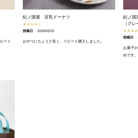
紀ノ国屋 豆乳ドーナツ
紀ノ国
（グレ
投稿日
2025/02/23
投稿日
ピート
おやつにちょうど良く、リピート購入しました。
お菓子
めです