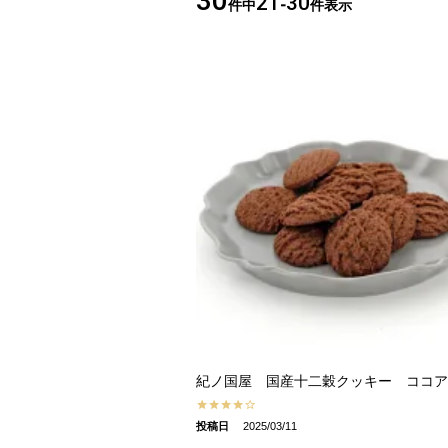
30
21
30
件中
-
件表示
紀ノ国屋 国産十二穀クッキー ココア
投稿日
2025/03/11