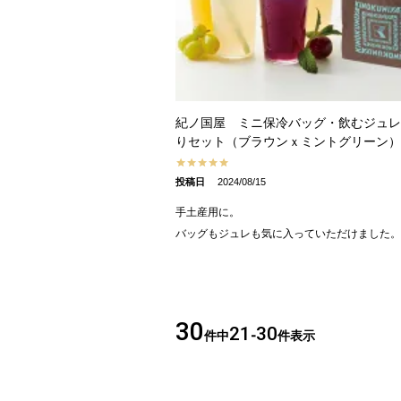
紀ノ国屋 ミニ保冷バッグ・飲むジュレ
りセット（ブラウンｘミントグリーン）
投稿日
2024/08/15
手土産用に。

バッグもジュレも気に入っていただけました。
30
21
30
件中
-
件表示