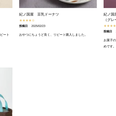
紀ノ国屋 豆乳ドーナツ
紀ノ国
（グレ
投稿日
2025/02/23
投稿日
ピート
おやつにちょうど良く、リピート購入しました。
お菓子
めです