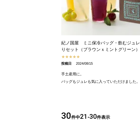
紀ノ国屋 ミニ保冷バッグ・飲むジュレ
りセット（ブラウンｘミントグリーン）
投稿日
2024/08/15
手土産用に。

バッグもジュレも気に入っていただけました。
30
21
30
件中
-
件表示