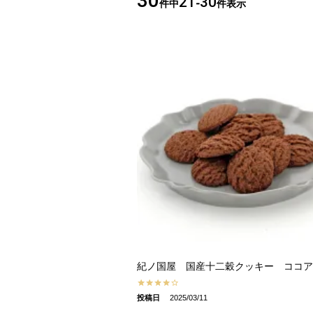
30
21
30
件中
-
件表示
紀ノ国屋 国産十二穀クッキー ココア
投稿日
2025/03/11