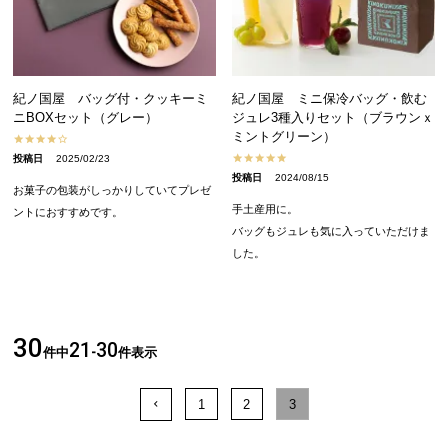
紀ノ国屋 バッグ付・クッキーミ
紀ノ国屋 ミニ保冷バッグ・飲む
ニBOXセット（グレー）
ジュレ3種入りセット（ブラウンｘ
ミントグリーン）
投稿日
2025/02/23
投稿日
2024/08/15
お菓子の包装がしっかりしていてプレゼ
手土産用に。

ントにおすすめです。
バッグもジュレも気に入っていただけま
した。
30
21
30
件中
-
件表示
1
2
3