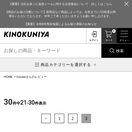
【重要】当社を装った迷惑メールに関する注意喚起について 詳しくはこちら
【商品のお届け日数について】新商品など商品によっては、出荷までに7日程度お時
間をいただいております。何卒ご了承くださいますようお願い申し上げます。
【重要】令和8年熊本地震によるお届け遅延のお知らせ
0
検索
商品カテゴリーを選択する
HOME
hanabiさんのレビュー
30
21
30
件中
-
件表示
1
2
3