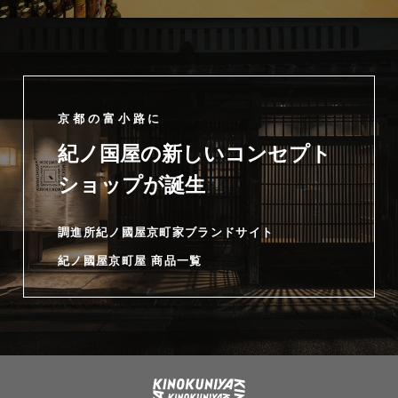
京都の富小路に
紀ノ国屋の新しいコンセプト
ショップが誕生
調進所紀ノ國屋京町家ブランドサイト
紀ノ國屋京町屋 商品一覧