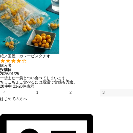
紀ノ国屋 カレーピスタチオ
購入者
投稿日
2026/01/25
一袋また一袋とつい食べてしまいます。

ちょこちょこ食べるには最適で食感も秀逸。
28
件中
21
-
28
件表示
1
2
3
はじめての方へ