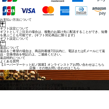
お支払い方法について
ギフト設定について
ギフトとしてご注文の場合は、複数のお届け先に配送することができ、短冊
を選ぶことも可能です。(ギフト対応商品に限ります)
ギフト設定について
返品について
返品をご希望の場合は、商品到着後7日以内に、電話またはEメールにて返
品・交換理由を明記の上、ご連絡ください。
返品特約について
よくある質問
【スーパーマーケット紀ノ国屋】オンラインストアお問い合わせはこちら
店舗・その他お問い合わせは
こちら
株式会社紀ノ國屋
食を豊かに、人生を豊かに
株式会社紀ノ國屋企業情報サイト
京都の富小路に
紀ノ国屋の新しいコンセプトショップが誕生
調進所紀ノ國屋京町家ブランドサイト
紀ノ國屋京町屋 商品一覧