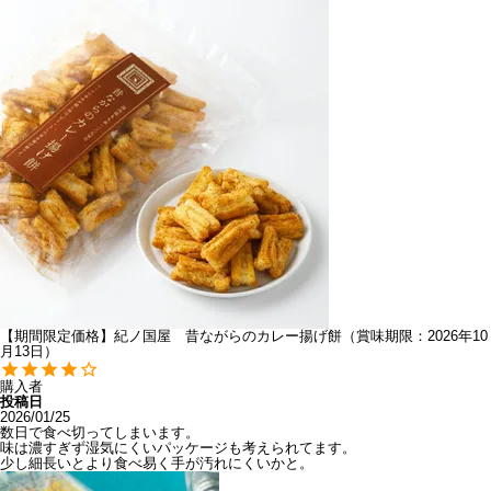
【期間限定価格】紀ノ国屋 昔ながらのカレー揚げ餅（賞味期限：2026年10
月13日）
購入者
投稿日
2026/01/25
数日で食べ切ってしまいます。

味は濃すぎず湿気にくいパッケージも考えられてます。

少し細長いとより食べ易く手が汚れにくいかと。