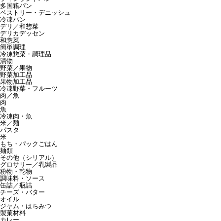
多国籍パン
ペストリー・デニッシュ
冷凍パン
デリ／和惣菜
デリカデッセン
和惣菜
簡単調理
冷凍惣菜・調理品
漬物
野菜／果物
野菜加工品
果物加工品
冷凍野菜・フルーツ
肉／魚
肉
魚
冷凍肉・魚
米／麺
パスタ
米
もち・パックごはん
麺類
その他（シリアル）
グロサリー／乳製品
粉物・乾物
調味料・ソース
缶詰／瓶詰
チーズ・バター
オイル
ジャム・はちみつ
製菓材料
カレー