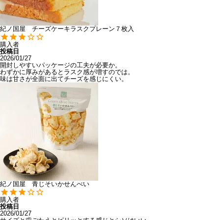
紀ノ国屋 チーズケーキラスクプレーン７枚入
購入者
投稿日
2026/01/27
開封しやすいパッケージの工夫が必要か。

わずかに厚みがあるとラスク感が増すのでは。

味は甘さが全面に出てチーズを感じにくい。
紀ノ国屋 青じそいかせんべい
購入者
投稿日
2026/01/27