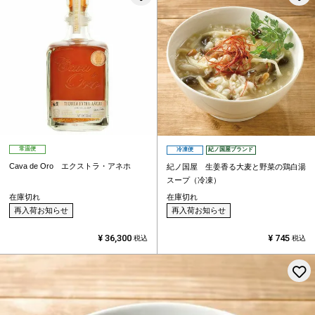
常温便
冷凍便
紀ノ国屋ブランド
Cava de Oro エクストラ・アネホ
紀ノ国屋 生姜香る大麦と野菜の鶏白湯
スープ（冷凍）
在庫切れ
在庫切れ
再入荷お知らせ
再入荷お知らせ
¥
36,300
¥
745
税込
税込