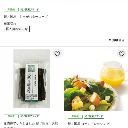
常温便
紀ノ国屋ブランド
紀ノ国屋 じゃがバタースープ
在庫切れ
再入荷お知らせ
¥
398
税込
お気に入りに登録する
常温便
紀ノ国屋ブランド
常温便
紀ノ国屋ブランド
販売終了いたしました
紀ノ国屋 天然
紀ノ国屋 コーンドレッシング