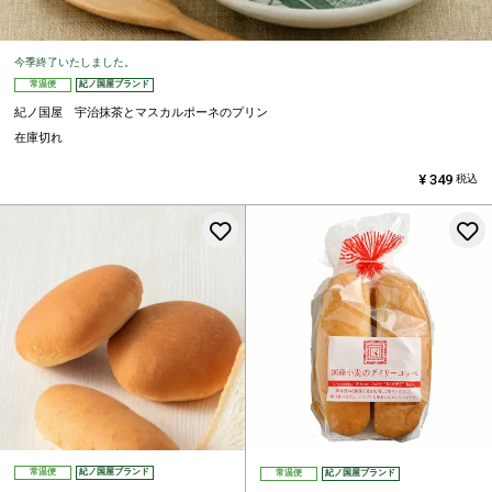
今季終了いたしました。
常温便
紀ノ国屋ブランド
紀ノ国屋 宇治抹茶とマスカルポーネのプリン
在庫切れ
¥
349
税込
お気に入りに登録する
常温便
紀ノ国屋ブランド
常温便
紀ノ国屋ブランド