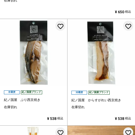
在庫切れ
¥
650
税込
お気に入りに登録する
冷蔵便
紀ノ国屋ブランド
冷蔵便
紀ノ国屋ブランド
紀ノ国屋 ぶり西京焼き
紀ノ国屋 からすがれい西京焼き
在庫切れ
在庫切れ
¥
538
¥
538
税込
税込
お気に入りに登録する