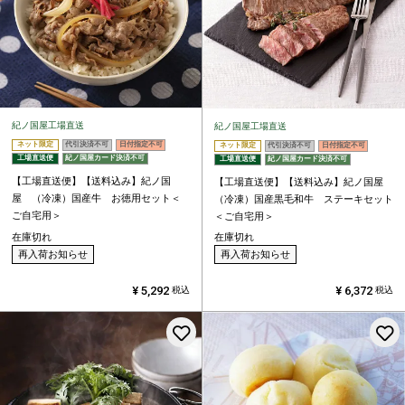
紀ノ国屋工場直送
紀ノ国屋工場直送
ネット限定
代引決済不可
日付指定不可
ネット限定
代引決済不可
日付指定不可
工場直送便
紀ノ国屋カード決済不可
工場直送便
紀ノ国屋カード決済不可
【工場直送便】【送料込み】紀ノ国
【工場直送便】【送料込み】紀ノ国屋
屋 （冷凍）国産牛 お徳用セット＜
（冷凍）国産黒毛和牛 ステーキセット
ご自宅用＞
＜ご自宅用＞
在庫切れ
在庫切れ
再入荷お知らせ
再入荷お知らせ
¥
5,292
¥
6,372
税込
税込
お気に入りに登録する