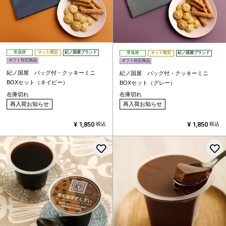
常温便
ネット限定
紀ノ国屋ブランド
常温便
ネット限定
紀ノ国屋ブランド
ギフト対応商品
ギフト対応商品
紀ノ国屋 バッグ付・クッキーミニ
紀ノ国屋 バッグ付・クッキーミニ
BOXセット（ネイビー）
BOXセット（グレー）
在庫切れ
在庫切れ
再入荷お知らせ
再入荷お知らせ
¥
1,850
¥
1,850
税込
税込
お気に入りに登録する