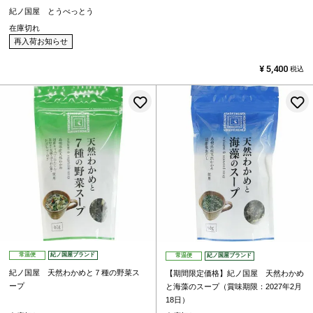
紀ノ国屋 とうべっとう
在庫切れ
再入荷お知らせ
¥
5,400
税込
お気に入りに登録する
常温便
紀ノ国屋ブランド
常温便
紀ノ国屋ブランド
紀ノ国屋 天然わかめと７種の野菜ス
【期間限定価格】紀ノ国屋 天然わかめ
ープ
と海藻のスープ（賞味期限：2027年2月
18日）