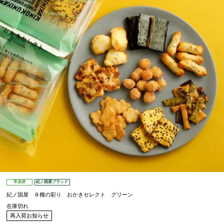
常温便
紀ノ国屋ブランド
紀ノ国屋 ８種の彩り おかきセレクト グリーン
在庫切れ
再入荷お知らせ