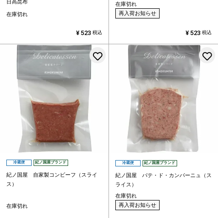
日高昆布
在庫切れ
再入荷お知らせ
在庫切れ
¥
523
¥
523
税込
税込
お気に入りに登録する
冷蔵便
紀ノ国屋ブランド
冷蔵便
紀ノ国屋ブランド
紀ノ国屋 自家製コンビーフ（スライ
紀ノ国屋 パテ・ド・カンパーニュ（ス
ス）
ライス）
在庫切れ
再入荷お知らせ
在庫切れ