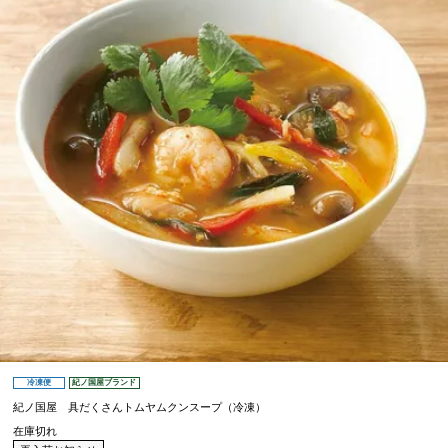
冷凍便
紀ノ国屋ブランド
紀ノ国屋 具だくさんトムヤムクンスープ（冷凍）
在庫切れ