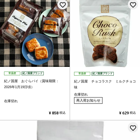
お気に入りに登録する
常温便
紀ノ国屋ブランド
常温便
紀ノ国屋ブランド
紀ノ国屋 おぐらパイ（賞味期限：
紀ノ国屋 チョコラスク ミルクチョコ
2026年1月19日頃）
味
在庫切れ
再入荷お知らせ
在庫切れ
¥
858
¥
629
税込
税込