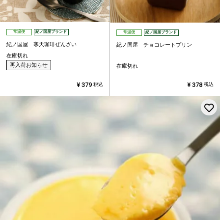
常温便
紀ノ国屋ブランド
常温便
紀ノ国屋ブランド
紀ノ国屋 寒天珈琲ぜんざい
紀ノ国屋 チョコレートプリン
在庫切れ
再入荷お知らせ
在庫切れ
¥
379
¥
378
税込
税込