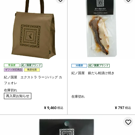
常温便
紀ノ国屋ブランド
冷蔵便
紀ノ国屋ブランド
ギフト対応商品
簡易包装
紀ノ国屋 銀だら粕漬け焼き
紀ノ国屋 エクストラ ラージバッグ カ
フェオレ
在庫切れ
再入荷お知らせ
在庫切れ
¥
9,460
¥
797
税込
税込