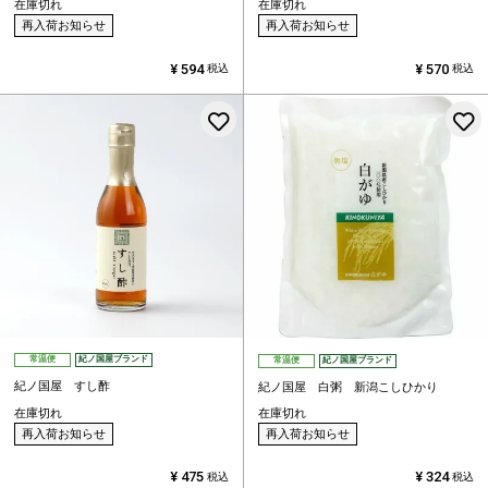
在庫切れ
在庫切れ
再入荷お知らせ
再入荷お知らせ
¥
594
¥
570
税込
税込
お気に入りに登録する
常温便
紀ノ国屋ブランド
常温便
紀ノ国屋ブランド
紀ノ国屋 すし酢
紀ノ国屋 白粥 新潟こしひかり
在庫切れ
在庫切れ
再入荷お知らせ
再入荷お知らせ
¥
475
¥
324
税込
税込