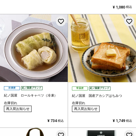
¥
1,080
税込
お気に入りに登録する
冷凍便
紀ノ国屋ブランド
常温便
紀ノ国屋ブランド
紀ノ国屋 ロールキャベツ（冷凍）
紀ノ国屋 国産アカシアはちみつ
在庫切れ
在庫切れ
再入荷お知らせ
再入荷お知らせ
¥
734
¥
1,749
税込
税込
お気に入りに登録する