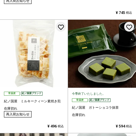
再入荷お知らせ
¥
745
税込
お気に入りに登録する
今季終了いたしました。
常温便
紀ノ国屋ブランド
常温便
紀ノ国屋ブランド
紀ノ国屋 ミルキークィーン素焼き煎
紀ノ国屋 ガトーショコラ抹茶
在庫切れ
再入荷お知らせ
在庫切れ
¥
496
¥
594
税込
税込