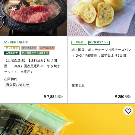
紀ノ国屋工場直送
常温便
紀ノ国屋ブランド
ネット限定
代引決済不可
日付指定不可
紀ノ国屋 ポンデケージョ風チーズパン
工場直送便
紀ノ国屋カード決済不可
（ D+3 / 消費期限：出荷日より3日間）
【工場直送便】【送料込み】紀ノ国
屋 （冷凍）国産黒毛和牛 すき焼き
セット＜ご自宅用＞
在庫切れ
再入荷お知らせ
在庫切れ
¥
7,884
¥
280
税込
税込