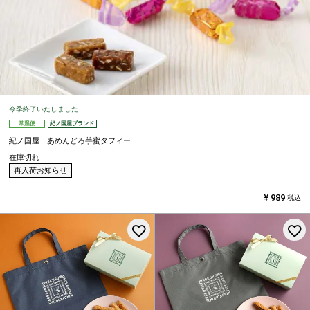
今季終了いたしました
常温便
紀ノ国屋ブランド
紀ノ国屋 あめんどろ芋蜜タフィー
在庫切れ
再入荷お知らせ
¥
989
税込
お気に入りに登録する