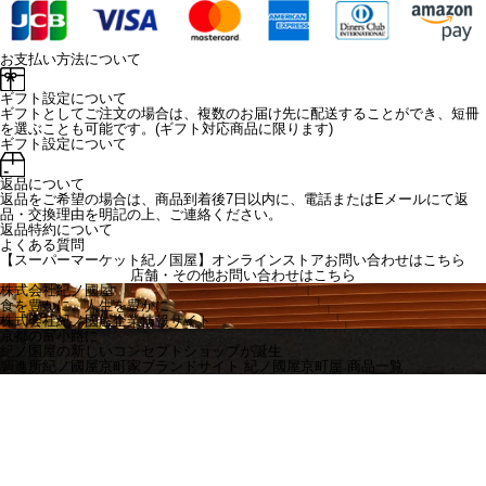
お支払い方法について
ギフト設定について
ギフトとしてご注文の場合は、複数のお届け先に配送することができ、短冊
を選ぶことも可能です。(ギフト対応商品に限ります)
ギフト設定について
返品について
返品をご希望の場合は、商品到着後7日以内に、電話またはEメールにて返
品・交換理由を明記の上、ご連絡ください。
返品特約について
よくある質問
【スーパーマーケット紀ノ国屋】オンラインストアお問い合わせはこちら
店舗・その他お問い合わせは
こちら
株式会社紀ノ國屋
食を豊かに、人生を豊かに
株式会社紀ノ國屋企業情報サイト
京都の富小路に
紀ノ国屋の新しいコンセプトショップが誕生
調進所紀ノ國屋京町家ブランドサイト
紀ノ國屋京町屋 商品一覧