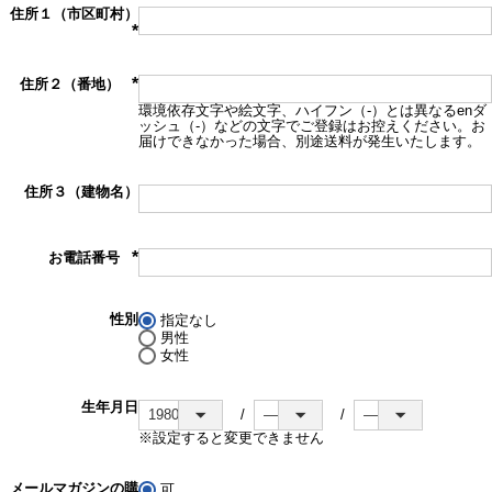
住所１（市区町村）
(必
須)
住所２（番地）
(必
環境依存文字や絵文字、ハイフン（-）とは異なるenダ
須)
ッシュ（‐）などの文字でご登録はお控えください。お
届けできなかった場合、別途送料が発生いたします。
住所３（建物名）
お電話番号
(必
須)
性別
指定なし
男性
女性
生年月日
※設定すると変更できません
メールマガジンの購
可