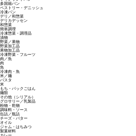
多国籍パン
ペストリー・デニッシュ
冷凍パン
デリ／和惣菜
デリカデッセン
和惣菜
簡単調理
冷凍惣菜・調理品
漬物
野菜／果物
野菜加工品
果物加工品
冷凍野菜・フルーツ
肉／魚
肉
魚
冷凍肉・魚
米／麺
パスタ
米
もち・パックごはん
麺類
その他（シリアル）
グロサリー／乳製品
粉物・乾物
調味料・ソース
缶詰／瓶詰
チーズ・バター
オイル
ジャム・はちみつ
製菓材料
カレー