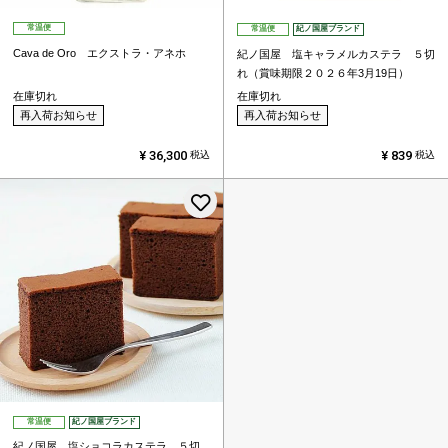
常温便
常温便
紀ノ国屋ブランド
Cava de Oro エクストラ・アネホ
紀ノ国屋 塩キャラメルカステラ ５切
れ（賞味期限２０２６年3月19日）
在庫切れ
在庫切れ
再入荷お知らせ
再入荷お知らせ
¥
36,300
¥
839
税込
税込
お気に入りに登録する
常温便
紀ノ国屋ブランド
紀ノ国屋 塩ショコラカステラ ５切