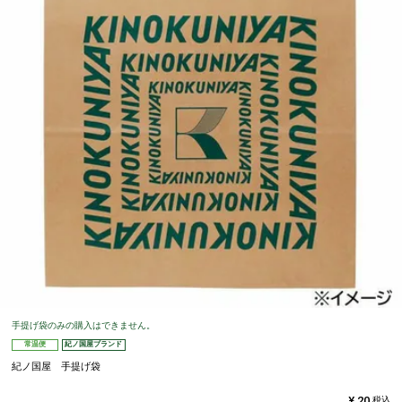
手提げ袋のみの購入はできません。
常温便
紀ノ国屋ブランド
紀ノ国屋 手提げ袋
¥
20
税込