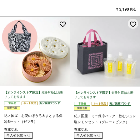
¥
3,190
税込
お気に入りに登録する
【オンラインストア限定】
短冊対応はお断
【オンラインストア限定】
短冊対応はお断
りしております
りしております
常温便
ネット限定
紀ノ国屋ブランド
常温便
ネット限定
紀ノ国屋ブランド
簡易包装
簡易包装
紀ノ国屋 お花のぼうろ＆まとまる保
紀ノ国屋 ミニ保冷バッグ・飲むジュレ
冷Sセット（ゼブラ）
塩レモンセット（グレーｘピンク）
在庫切れ
在庫切れ
再入荷お知らせ
再入荷お知らせ