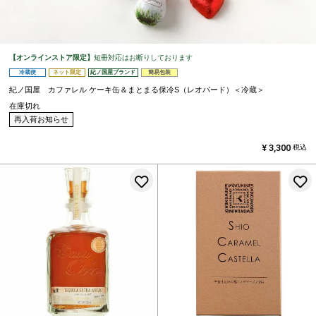
【オンラインストア限定】
短冊対応はお断りしております
冷蔵便
ネット限定
紀ノ国屋ブランド
簡易包装
紀ノ国屋 カファレル ケーキ缶＆まとまる保冷S（レオパード）＜冷蔵＞
在庫切れ
再入荷お知らせ
¥
3,300
税込
お気に入りに登録する