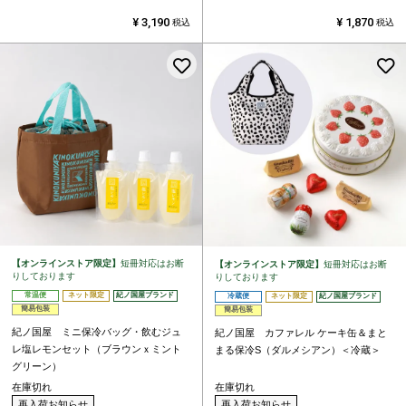
¥
3,190
¥
1,870
税込
税込
お気に入りに登録する
【オンラインストア限定】
短冊対応はお断
【オンラインストア限定】
短冊対応はお断
りしております
りしております
常温便
ネット限定
紀ノ国屋ブランド
冷蔵便
ネット限定
紀ノ国屋ブランド
簡易包装
簡易包装
紀ノ国屋 ミニ保冷バッグ・飲むジュ
紀ノ国屋 カファレル ケーキ缶＆まと
レ塩レモンセット（ブラウンｘミント
まる保冷S（ダルメシアン）＜冷蔵＞
グリーン）
在庫切れ
在庫切れ
再入荷お知らせ
再入荷お知らせ