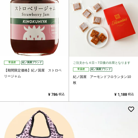
ご注文から４日～7日後の出荷となります
常温便
紀ノ国屋ブランド
常温便
紀ノ国屋ブランド
【期間限定価格】紀ノ国屋 ストロベ
リージャム
紀ノ国屋 アーモンドフロランタン10
枚
¥
786
¥
1,188
税込
税込