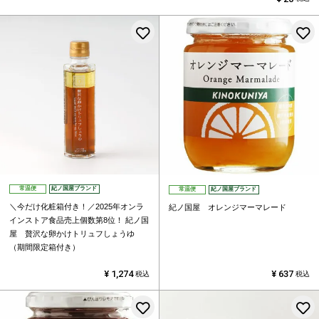
お気に入りに登録する
常温便
紀ノ国屋ブランド
常温便
紀ノ国屋ブランド
＼今だけ化粧箱付き！／2025年オンラ
紀ノ国屋 オレンジマーマレード
インストア食品売上個数第8位！
紀ノ国
屋 贅沢な卵かけトリュフしょうゆ
（期間限定箱付き）
¥
1,274
¥
637
税込
税込
お気に入りに登録する