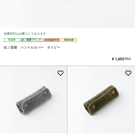
短冊対応はお断りしております
常温便
紀ノ国屋ブランド
日付指定不可
簡易包装
紀ノ国屋 ハンドルカバー ネイビー
¥
1,650
税込
お気に入りに登録する