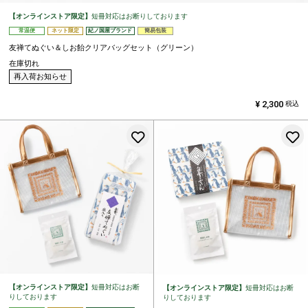
【オンラインストア限定】
短冊対応はお断りしております
常温便
ネット限定
紀ノ国屋ブランド
簡易包装
友禅てぬぐい＆しお飴クリアバッグセット（グリーン）
在庫切れ
再入荷お知らせ
¥
2,300
税込
お気に入りに登録する
【オンラインストア限定】
短冊対応はお断
【オンラインストア限定】
短冊対応はお断
りしております
りしております