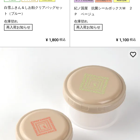
ギフト対応商品
日付指定不可
簡易包装
白雪ふきん＆しお飴クリアバッグセッ
紀ノ国屋 抗菌シールボックスＭ ２
ト（ブルー）
Ｐ ベージュ
在庫切れ
在庫切れ
再入荷お知らせ
再入荷お知らせ
¥
1,800
¥
1,100
税込
税込