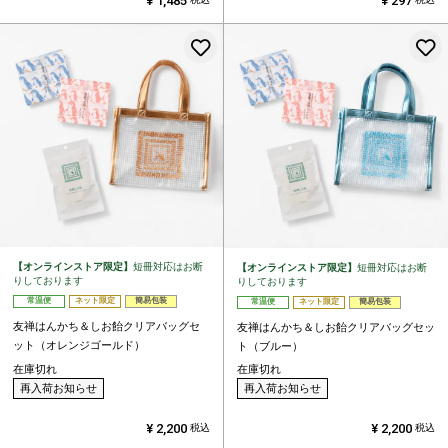
¥
1,485
¥
297
お気に入りに登録する
【オンラインストア限定】
短冊対応はお断
【オンラインストア限定】
短冊対応はお断
りしております
りしております
常温便
ネット限定
簡易包装
常温便
ネット限定
簡易包装
友禅はんかち＆しお飴クリアバッグセ
友禅はんかち＆しお飴クリアバッグセッ
ット（オレンジゴールド）
ト（ブルー）
在庫切れ
在庫切れ
再入荷お知らせ
再入荷お知らせ
¥
2,200
¥
2,200
税込
税込