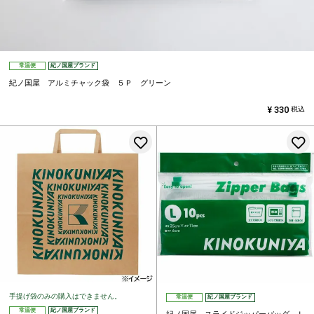
常温便
紀ノ国屋ブランド
紀ノ国屋 アルミチャック袋 ５Ｐ グリーン
¥
330
税込
お気に入りに登録する
手提げ袋のみの購入はできません。
常温便
紀ノ国屋ブランド
常温便
紀ノ国屋ブランド