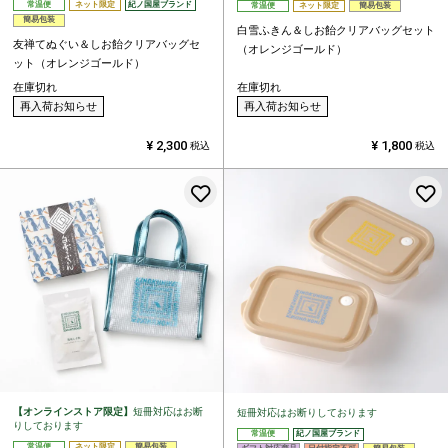
常温便
ネット限定
紀ノ国屋ブランド
常温便
ネット限定
簡易包装
簡易包装
白雪ふきん＆しお飴クリアバッグセット
友禅てぬぐい＆しお飴クリアバッグセ
（オレンジゴールド）
ット（オレンジゴールド）
在庫切れ
在庫切れ
再入荷お知らせ
再入荷お知らせ
¥
2,300
¥
1,800
税込
税込
お気に入りに登録する
【オンラインストア限定】
短冊対応はお断
短冊対応はお断りしております
りしております
常温便
紀ノ国屋ブランド
常温便
ネット限定
簡易包装