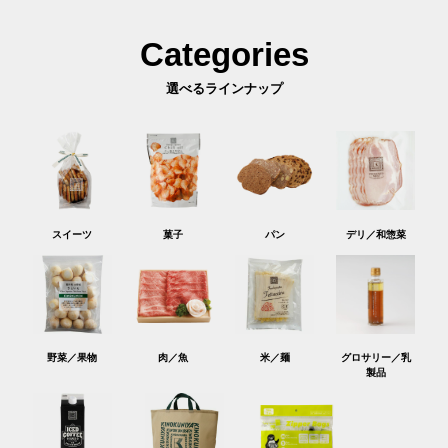
Categories
選べるラインナップ
スイーツ
菓子
パン
デリ／和惣菜
野菜／果物
肉／魚
米／麺
グロサリー／乳
製品