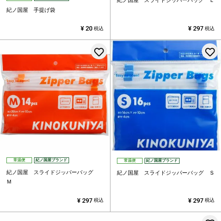
紀ノ国屋 スライドジッパーバッグ Ｌ
紀ノ国屋 手提げ袋
¥
20
¥
297
税込
税込
お気に入りに登録する
常温便
紀ノ国屋ブランド
常温便
紀ノ国屋ブランド
紀ノ国屋 スライドジッパーバッグ
紀ノ国屋 スライドジッパーバッグ Ｓ
Ｍ
¥
297
¥
297
税込
税込