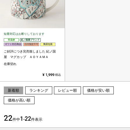
短冊対応はお断りしております
常温便
紀ノ国屋ブランド
ギフト対応商品
日付指定不可
簡易包装
ご好評につき完売致しました
紀ノ国
屋 マグカップ ＡＯＹＡＭＡ
在庫切れ
¥
1,999
税込
新着順
ランキング
レビュー順
価格が安い順
価格が高い順
22
1
22
件中
-
件表示