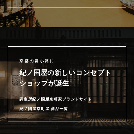
京都の富小路に
紀ノ国屋の新しいコンセプト
ショップが誕生
調進所紀ノ國屋京町家ブランドサイト
紀ノ國屋京町屋 商品一覧