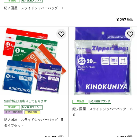
常温便
紀ノ国屋ブランド
紀ノ国屋 スライドジッパーバッグＬＬ
¥
297
税込
お気に入りに登録する
短冊対応はお断りしております
常温便
紀ノ国屋ブランド
常温便
紀ノ国屋ブランド
紀ノ国屋 スライドジッパーバッグ Ｓ
ギフト対応商品
簡易包装
Ｓ
紀ノ国屋 スライドジッパーバッグ 5
タイプセット
税込
税込