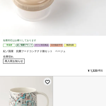
短冊対応はお断りしております
常温便
紀ノ国屋ブランド
ギフト対応商品
日付指定不可
簡易包装
紀ノ国屋 抗菌フードコンテナ２個セット ベージュ
在庫切れ
再入荷お知らせ
¥
1,320
税込
お気に入りに登録する