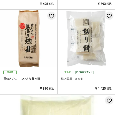
¥
498
¥
793
税込
税込
お気に入りに登録する
常温便
常温便
紀ノ国屋ブランド
雲仙きのこ ちいさな養々麺
紀ノ国屋 きり餅
¥
810
¥
1,425
税込
税込