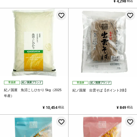
¥
4,298
税込
お気に入りに登録する
常温便
紀ノ国屋ブランド
常温便
紀ノ国屋ブランド
紀ノ国屋 魚沼こしひかり 5kg（2025
紀ノ国屋 出雲そば【ポイント2倍】
年産）
¥
10,454
¥
849
税込
税込
お気に入りに登録する