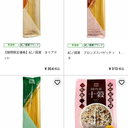
常温便
紀ノ国屋ブランド
常温便
紀ノ国屋ブランド
【期間限定価格】紀ノ国屋 タリアテ
紀ノ国屋 ブロンズスパゲッティ １．
ッレ
９
¥
354
¥
313
税込
税込
お気に入りに登録する