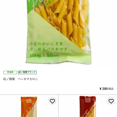
常温便
紀ノ国屋ブランド
紀ノ国屋 ペンネマカロニ
¥
200
税込
お気に入りに登録する