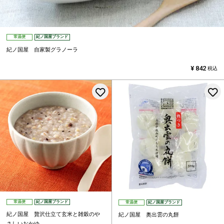
常温便
紀ノ国屋ブランド
紀ノ国屋 自家製グラノーラ
¥
842
税込
お気に入りに登録する
常温便
紀ノ国屋ブランド
常温便
紀ノ国屋ブランド
紀ノ国屋 贅沢仕立て玄米と雑穀のや
紀ノ国屋 奥出雲の丸餅
さしいおかゆ