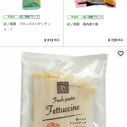
常温便
紀ノ国屋ブランド
常温便
紀ノ国屋ブランド
紀ノ国屋 ブロンズスパゲッティ
紀ノ国屋 国内産十穀
１．７
¥
313
¥
729
税込
税込