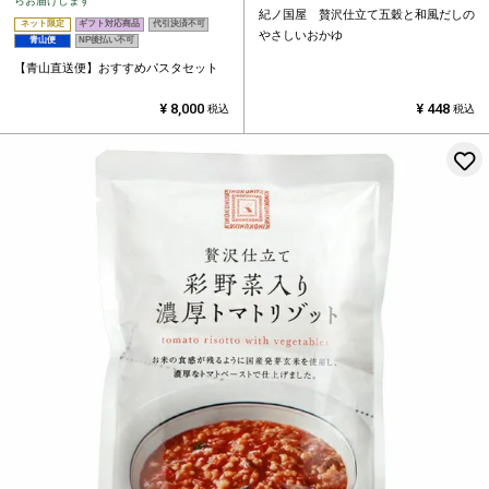
らお届けします
紀ノ国屋 贅沢仕立て五穀と和風だしの
ネット限定
ギフト対応商品
代引決済不可
やさしいおかゆ
青山便
NP後払い不可
【青山直送便】おすすめパスタセット
¥
8,000
¥
448
税込
税込