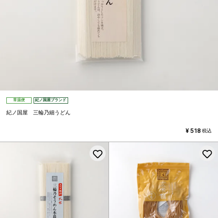
常温便
紀ノ国屋ブランド
紀ノ国屋 三輪乃細うどん
¥
518
税込
お気に入りに登録する