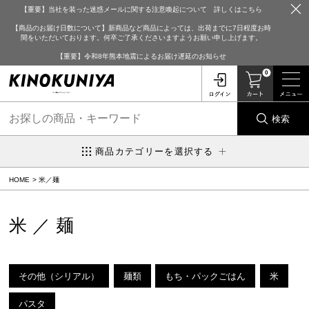
【重要】当社を装った迷惑メールに関する注意喚起について 詳しくはこちら
【商品のお届け日数について】新商品など商品によっては、出荷までに7日程度お時
間をいただいております。何卒ご了承くださいますようお願い申し上げます。
【重要】令和8年熊本地震によるお届け遅延のお知らせ
0
検索
商品カテゴリーを選択する
HOME
米／麺
米／麺
その他（シリアル）
麺類
もち・パックごはん
米
パスタ