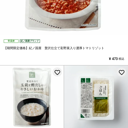
常温便
紀ノ国屋ブランド
【期間限定価格】紀ノ国屋 贅沢仕立て彩野菜入り濃厚トマトリゾット
¥
473
税込
お気に入りに登録する