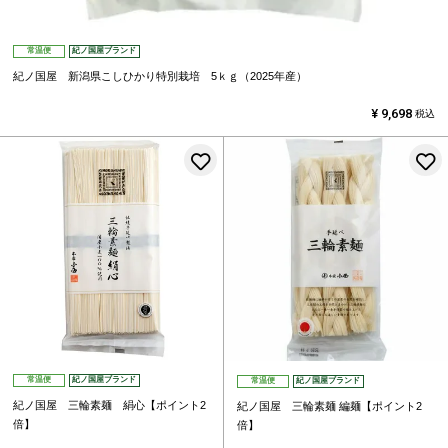
常温便
紀ノ国屋ブランド
紀ノ国屋 新潟県こしひかり特別栽培 5ｋｇ（2025年産）
¥
9,698
税込
お気に入りに登録する
常温便
紀ノ国屋ブランド
常温便
紀ノ国屋ブランド
紀ノ国屋 三輪素麺 絹心【ポイント2
紀ノ国屋 三輪素麺 編麺【ポイント2
倍】
倍】