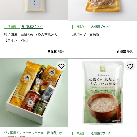
常温便
紀ノ国屋ブランド
常温便
紀ノ国屋ブランド
紀ノ国屋 三輪乃そうめん本葛入り
紀ノ国屋 玄米麺
【ポイント2倍】
¥
540
¥
430
税込
税込
お気に入りに登録する
紀ノ国屋インターナショナル（青山店）か
常温便
紀ノ国屋ブランド