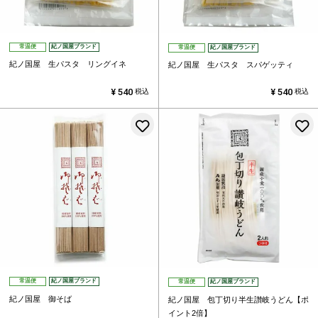
常温便
紀ノ国屋ブランド
常温便
紀ノ国屋ブランド
紀ノ国屋 生パスタ リングイネ
紀ノ国屋 生パスタ スパゲッティ
¥
540
¥
540
税込
税込
お気に入りに登録する
常温便
紀ノ国屋ブランド
常温便
紀ノ国屋ブランド
紀ノ国屋 御そば
紀ノ国屋 包丁切り半生讃岐うどん【ポ
イント2倍】