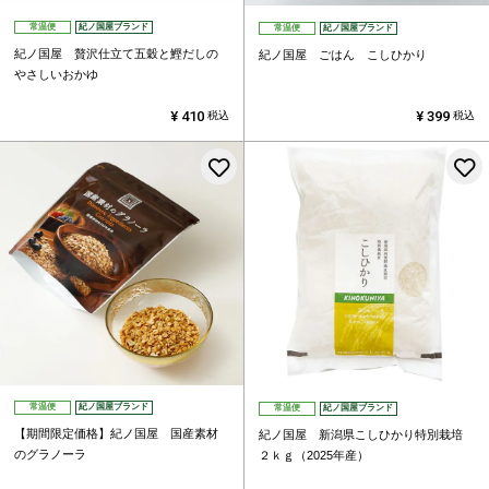
常温便
紀ノ国屋ブランド
常温便
紀ノ国屋ブランド
紀ノ国屋 贅沢仕立て五穀と鰹だしの
紀ノ国屋 ごはん こしひかり
やさしいおかゆ
¥
410
¥
399
税込
税込
お気に入りに登録する
常温便
紀ノ国屋ブランド
常温便
紀ノ国屋ブランド
【期間限定価格】紀ノ国屋 国産素材
紀ノ国屋 新潟県こしひかり特別栽培
のグラノーラ
２ｋｇ（2025年産）